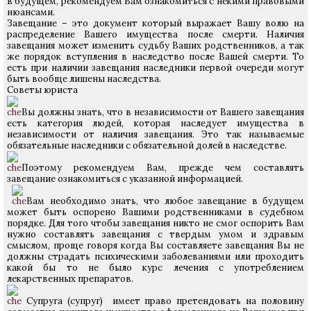
в будущем, рекомендуем Вам ознакомиться с некими правовыми
нюансами.
Завещание – это документ который выражает Вашу волю на
распределение Вашего имущества после смерти. Наличия
завещания может изменить судьбу Ваших родственников, а так
же порядок вступления в наследство после Вашей смерти. То
есть при наличии завещания наследники первой очереди могут
быть вообще лишены наследства.
Советы юриста
Вы должны знать, что в независимости от Вашего завещания
есть категория людей, которая наследует имущества в
независимости от наличия завещания. Это так называемые
обязательные наследники с обязательной долей в наследстве.
Поэтому рекомендуем Вам, прежде чем составлять
завещание ознакомиться с указанной информацией.
Вам необходимо знать, что любое завещание в будущем
может быть оспорено Вашими родственниками в судебном
порядке. Для того чтобы завещания никто не смог оспорить Вам
нужно составлять завещания с твердым умом и здравым
смыслом, проще говоря когда Вы составляете завещания Вы не
должны страдать психическими заболеваниями или проходить
какой бы то не было курс лечения с употреблением
лекарственных препаратов.
Супруга (супруг) имеет право претендовать на половину