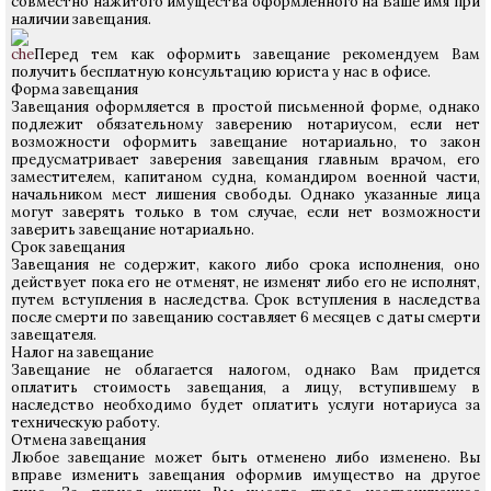
совместно нажитого имущества оформленного на Ваше имя при
наличии завещания.
Перед тем как оформить завещание рекомендуем Вам
получить бесплатную консультацию юриста у нас в офисе.
Форма завещания
Завещания оформляется в простой письменной форме, однако
подлежит обязательному заверению нотариусом, если нет
возможности оформить завещание нотариально, то закон
предусматривает заверения завещания главным врачом, его
заместителем, капитаном судна, командиром военной части,
начальником мест лишения свободы. Однако указанные лица
могут заверять только в том случае, если нет возможности
заверить завещание нотариально.
Срок завещания
Завещания не содержит, какого либо срока исполнения, оно
действует пока его не отменят, не изменят либо его не исполнят,
путем вступления в наследства. Срок вступления в наследства
после смерти по завещанию составляет 6 месяцев с даты смерти
завещателя.
Налог на завещание
Завещание не облагается налогом, однако Вам придется
оплатить стоимость завещания, а лицу, вступившему в
наследство необходимо будет оплатить услуги нотариуса за
техническую работу.
Отмена завещания
Любое завещание может быть отменено либо изменено. Вы
вправе изменить завещания оформив имущество на другое