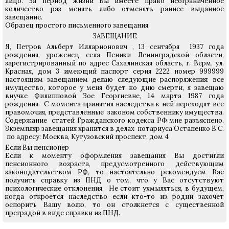
лицо. За период жизни Вы имеете право неограниченное
количество раз менять либо отменять раннее выданное
завещание.
Образец простого письменного завещания
ЗАВЕЩАНИЕ
Я, Петров Альберт Илларионович , 13 сентября 1937 года
рождения, уроженец села Пеники Ленинградской области,
зарегистрированный по адрес Сахалинская область, г. Верм, ул.
Красная, дом 3 имеющий паспорт серия 2222 номер 999999
настоящим завещанием делаю следующие распоряжения: все
имущество, которое у меня будет ко дню смерти, я завещаю
внучке Филипповой Зое Георгиевне, 14 марта 1987 года
рождения. С момента принятия наследства к ней переходят все
правомочия, представленные законом собственнику имущества.
Содержание статей Гражданского кодекса РФ мне разъяснено.
Экземпляр завещания хранится в делах нотариуса Остапенко В.С.
по адресу: Москва, Кутузовский проспект, дом 4
Если Вы пенсионер
Если к моменту оформления завещания Вы достигли
пенсионного возраста, предусмотренного действующим
законодательством РФ, то настоятельно рекомендуем Вас
получить справку из ПНД о том, что у Вас отсутствуют
психологические отклонения. Не стоит ухмыляться, в будущем,
когда откроется наследство если кто-то из родни захочет
оспорить Вашу волю, то он столкнется с существенной
преградой в виде справки из ПНД.