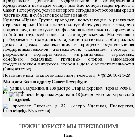
юридических действий. Эффективной и своевременной
юридической помощью станут для Вас консультация юриста в
Санкт-Петербурге, услуги которого сегодня востребованы среди
частных лиц и субъектов хозяйствования.
Юристы «Право Групп» проводят консультацию в различных
отраслях права. Наши клиенты могут быть уверены в том, что
придя к нам, они получат профессиональную помощь юристов в
любой из отраслей права и законодательства. Мы успешно
разбираемся в гражданских, административных, арбитражных
делах, и делах, возникающих в процессе осуществления
предпринимательской деятельности, оказываем помощь в
разрешении корпоративных, миграционных, страховых,
семейных, земельных, трудовых споров, занимаемся
представлением интересов сторон в деле о несостоятельности
(банкротстве).
Позвоните нам по многоканальному телефону: +7(812)640-24-28
Мы ждем Вас по адресу Санкт-Петербург:
улица Савушкина д. 138 (метро Старая деревня, Черная Речка)
проспект Маршала Жукова д. 18 (метро Автово, Кировский
завод)
проспект Энгельса д. 37 (метро Удельная, Пионерская,
площадь Мужества)
НУЖЕН ЮРИСТ? МЫ ПЕРЕЗВОНИМ!
Имя: