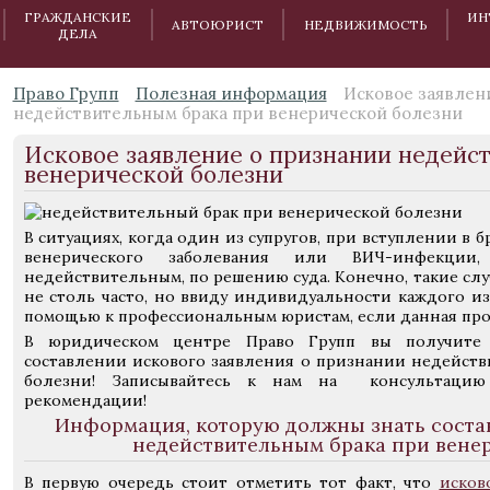
ГРАЖДАНСКИЕ
ИН
АВТОЮРИСТ
НЕДВИЖИМОСТЬ
ДЕЛА
Право Групп
Полезная информация
Исковое заявлен
недействительным брака при венерической болезни
Исковое заявление о признании недейс
венерической болезни
В ситуациях, когда один из супругов, при вступлении в 
венерического заболевания или ВИЧ-инфекци
недействительным, по решению суда. Конечно, такие слу
не столь часто, но ввиду индивидуальности каждого из
помощью к профессиональным юристам, если данная проб
В юридическом центре Право Групп вы получите
составлении искового заявления о признании недейств
болезни! Записывайтесь к нам на консультацию
рекомендации!
Информация, которую должны знать соста
недействительным брака при вене
В первую очередь стоит отметить тот факт, что
исков