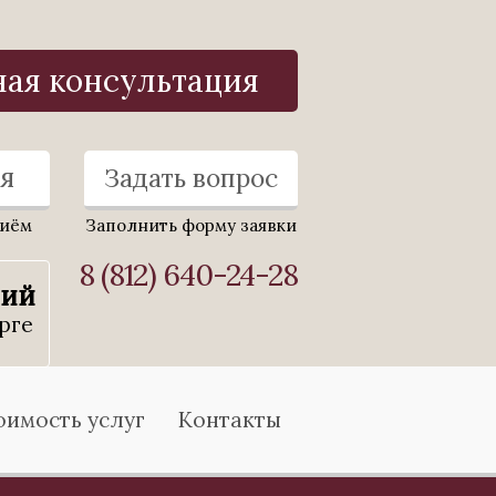
ная консультация
я
Задать вопрос
риём
Заполнить форму заявки
8 (812) 640-24-28
ний
рге
оимость услуг
Контакты