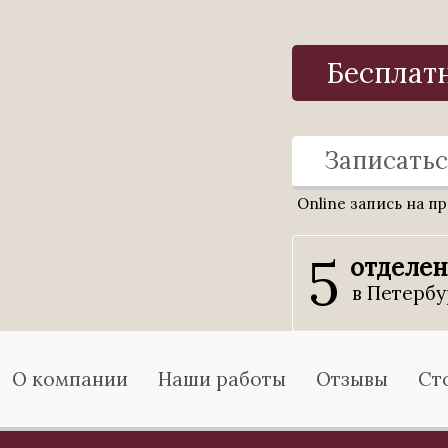
Бесплат
Записатьс
Online запись на п
5
отделе
в Петербу
О компании
Наши работы
Отзывы
Ст