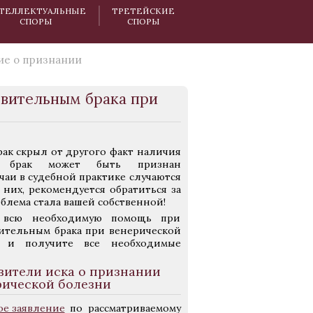
ТЕЛЛЕКТУАЛЬНЫЕ
ТРЕТЕЙСКИЕ
СПОРЫ
СПОРЫ
ие о признании
твительным брака при
брак скрыл от другого факт наличия
и, брак может быть признан
чаи в судебной практике случаются
 них, рекомендуется обратиться за
лема стала вашей собственной!
 всю необходимую помощь при
ительным брака при венерической
 и получите все необходимые
вители иска о признании
рической болезни
ое заявление
по рассматриваемому