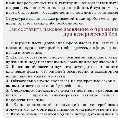
нами вопросу относится к категории неимущественных 
направлять в письменном виде в районный суд по месту
истец оплачивает государственную пошлину в установле
Структура иска по рассматриваемой нами проблеме, в при
предполагает каких-либо особенностей.
Как составить исковое заявление о признан
при венерической бол
В верхней части документа оформляется т.н. “шапка”
название суда, в который вы обращаетесь, информацию 
истца и ответчика.
Далее, собственно, следует основной заголовок иска
признании недействительным брака при венерической б
В основной части документа истец должен описат
ключевые факты, без лишней экспрессии и эмоционал
представлена кратко и по сути.
Обязательно нужно сослаться на конкретные законы, 
вы выдвигаете свою жалобу, требования.
Следующим блоком иска следует перечень требования.
всего 2 — просьба аннулировать актовую запись 
недействительным.
Блок дополнений, следующий после требовани
документов, которые вы направляете на рассмотрение в с
В самом конце ставится подпись истца, дата подачи иск