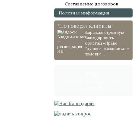
Составление договоров
Полезная информация
Что говорят клиенты:
Выражаю огромную
благодарность
юристам «Право
Групп» в оказании мне
помощи, ...
Акция!
Расторжение брака 31 000
рублей!