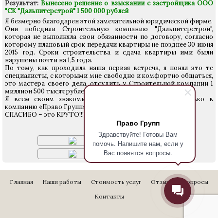
Результат:
Вынесено решение о взыскании с застройщика ООО
"СК "Дальпитерстрой" 1 500 000 рублей
Я безмерно благодарен этой замечательной юридической фирме.
Они победили Строительную компанию "Дальпитерстрой",
которая не выполняла свои обязанности по договору, согласно
которому плановый срок передачи квартиры не позднее 30 июня
2015 год. Сроки строительства и сдача квартиры ими были
нарушены почти на 1,5 года.
По тому, как проходила наша первая встреча, я понял это те
специалисты, с которыми мне свободно и комфортно общаться,
это мастера своего дела, отсудить у Строительной компании 1
миллион 500 тысяч рублей я скажу круто.
Я всем своим знакомым рекомендую обращаться только в
компанию «Право Групп». И Вам советую.
СПАСИБО – это КРУТО!!!!
Право Групп
Решение суда:
Здравствуйте! Готовы Вам
помочь. Напишите нам, если у
Вас появятся вопросы.
Главная
Наши работы
Стоимость услуг
Отзывы
Вопросы
Контакты