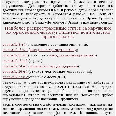
результате которых эти права, в той или иной степени,
нарушаются. Для противодействия этому, а также для
достижения справедливости мы и рекомендуем обращаться за
помощью к автоюристу в Кировском районе СПб! Получите
консультацию и поддержку от специалистов Право Групп в
Кировском районе Санкт-Петербурга! Звоните нам прямо сейчас!
Наиболее распространенные статьи за нарушение
которых водители могут лишиться водительских
прав являются:
статья 12.8 ч. 1
(управление в состоянии опьянения);
статья 12.15 ч. 4
(
выезд на встречную полосу
);
статья 12.15 ч. 5
(повторный
выезд на встречную полосу
);
статья 12.16 ч. 3
(кирпич);
статья 12.24 ч. 1
(
причинение вреда здоровью
);
статья 12.26 ч. 1
(отказ от мед. освидетельствования);
статья 12.27 ч. 2
(скрытие с места ДТП).
Безусловно, многие водители сами предпринимают действия, в
результате которых потом получают наказание. Но, нередки
случаи, когда инспектора необоснованно лишают прав,
накладывают штраф на водителя или же допускают грубые
нарушения в процессе наказания нарушителя.
Ведь в соответствии с действующим Кодексом, наказанием для
многих нарушений может стать лишь устное предупреждение,
замечание, наложение штрафа и т.д. В данном случае