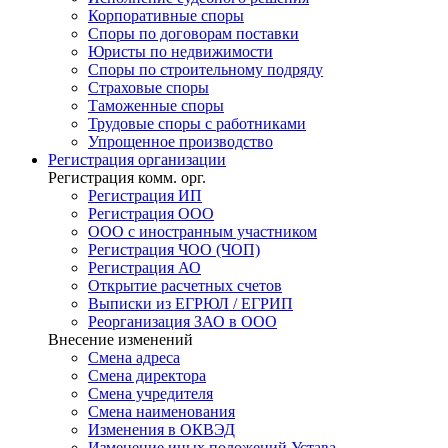
Корпоративные споры
Споры по договорам поставки
Юристы по недвижимости
Споры по строительному подряду
Страховые споры
Таможенные споры
Трудовые споры с работниками
Упрощенное производство
Регистрация
организации
Регистрация комм. орг.
Регистрация ИП
Регистрация ООО
ООО с иностранным участником
Регистрация ЧОО (ЧОП)
Регистрация АО
Открытие расчетных счетов
Выписки из ЕГРЮЛ / ЕГРИП
Реорганизация ЗАО в ООО
Внесение изменений
Смена адреса
Смена директора
Cмена учредителя
Смена наименования
Изменения в ОКВЭД
Изменение иных положений Устава