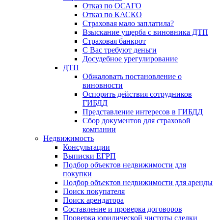
Отказ по ОСАГО
Отказ по КАСКО
Страховая мало заплатила?
Взыскание ущерба с виновника ДТП
Страховая банкрот
С Вас требуют деньги
Досудебное урегулирование
ДТП
Обжаловать постановление о
виновности
Оспорить действия сотрудников
ГИБДД
Представление интересов в ГИБДД
Сбор документов для страховой
компании
Недвижимость
Консультации
Выписки ЕГРП
Подбор объектов недвижимости для
покупки
Подбор объектов недвижимости для аренды
Поиск покупателя
Поиск арендатора
Составление и проверка договоров
Проверка юридической чистоты сделки