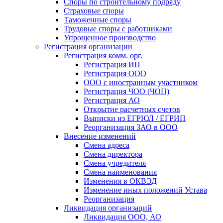
Споры по строительному подряду
Страховые споры
Таможенные споры
Трудовые споры с работниками
Упрощенное производство
Регистрация организации
Регистрация комм. орг.
Регистрация ИП
Регистрация ООО
ООО с иностранным участником
Регистрация ЧОО (ЧОП)
Регистрация АО
Открытие расчетных счетов
Выписки из ЕГРЮЛ / ЕГРИП
Реорганизация ЗАО в ООО
Внесение изменений
Смена адреса
Смена директора
Cмена учредителя
Смена наименования
Изменения в ОКВЭД
Изменение иных положений Устава
Реорганизация
Ликвидация организаций
Ликвидация ООО, АО