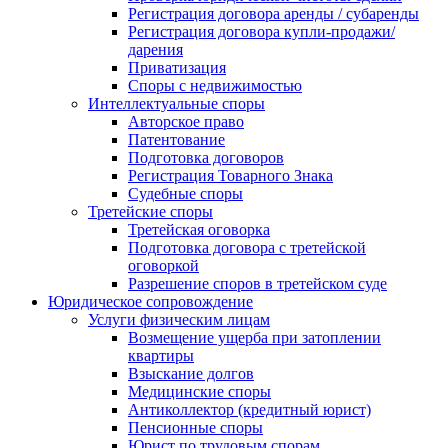
Регистрация договора аренды / субаренды
Регистрация договора купли-продажи/
дарения
Приватизация
Cпоры с недвижимостью
Интеллектуальные споры
Авторское право
Патентование
Подготовка договоров
Регистрация Товарного Знака
Судебные споры
Третейские споры
Третейская оговорка
Подготовка договора с третейской
оговоркой
Разрешение споров в третейском суде
Юридическое сопровождение
Услуги физическим лицам
Возмещение ущерба при затоплении
квартиры
Взыскание долгов
Медицинские споры
Антиколлектор (кредитный юрист)
Пенсионные споры
Юрист по трудовым спорам