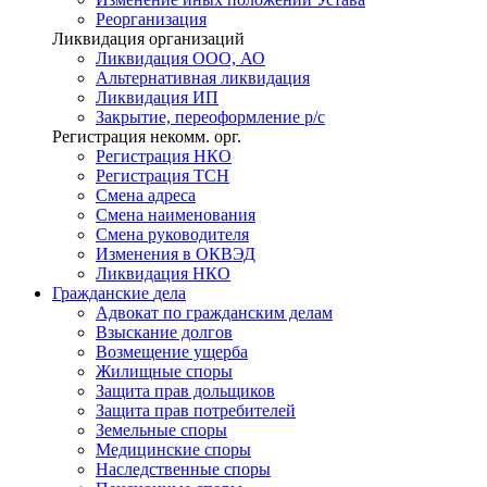
Реорганизация
Ликвидация организаций
Ликвидация ООО, АО
Альтернативная ликвидация
Ликвидация ИП
Закрытие, переоформление р/с
Регистрация некомм. орг.
Регистрация НКО
Регистрация ТСН
Смена адреса
Смена наименования
Смена руководителя
Изменения в ОКВЭД
Ликвидация НКО
Гражданские
дела
Адвокат по гражданским делам
Взыскание долгов
Возмещение ущерба
Жилищные споры
Защита прав дольщиков
Защита прав потребителей
Земельные споры
Медицинские споры
Наследственные споры