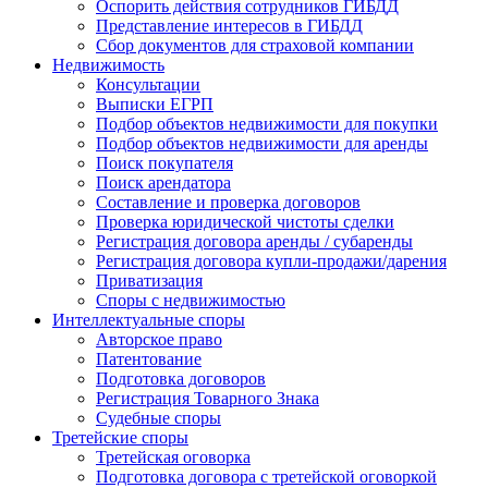
Оспорить действия сотрудников ГИБДД
Представление интересов в ГИБДД
Сбор документов для страховой компании
Недвижимость
Консультации
Выписки ЕГРП
Подбор объектов недвижимости для покупки
Подбор объектов недвижимости для аренды
Поиск покупателя
Поиск арендатора
Составление и проверка договоров
Проверка юридической чистоты сделки
Регистрация договора аренды / субаренды
Регистрация договора купли-продажи/дарения
Приватизация
Cпоры с недвижимостью
Интеллектуальные
споры
Авторское право
Патентование
Подготовка договоров
Регистрация Товарного Знака
Судебные споры
Третейские
споры
Третейская оговорка
Подготовка договора с третейской оговоркой