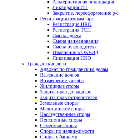
Альтернативная ликвидация
Ликвидация ИП
Закрытие, переоформление р/с
Регистрация некомм. орг.
Регистрация НКО
Регистрация ТСН
Смена адреса
Смена наименования
Смена руководителя
Изменения в ОКВЭД
Ликвидация НКО
Гражданские дела
Адвокат по гражданским делам
Взыскание долгов
Возмещение ущерба
Жилищные споры
Защита прав дольщиков
Защита прав потребителей
Земельные споры
Медицинские споры
Наследственные споры
Пенсионные споры
Семейные споры
Cпоры по недвижимости
Споры с банками