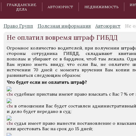
ГРАЖДАНСКИЕ
ИН
АВТОЮРИСТ
НЕДВИЖИМОСТЬ
ДЕЛА
Право Групп
Полезная информация
Автоюрист
Не о
Не оплатил вовремя штраф ГИБДД
Огромное количество водителей, при получении штрафа
стороны сотрудника ГИБДД, складывают квитан
пополам и убирают ее в бардачок, чтоб там лежала. Од
Вам нужно иметь ввиду, что если Вы, не оплатите ш
истечении 70 дней с момента вручения Вам копии п
развиваться следующим образом:
Что будет если не оплатить штраф?
судебные приставы имеют право взыскать с Вас 7 % от 
в отношении Вас будет составлен административный 
и дело будет передано в суд;
судья имеет право вынести постановление о взыскани
или арестовать Вас на срок до 15 дней;