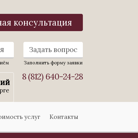
ная консультация
я
Задать вопрос
риём
Заполнить форму заявки
8 (812) 640-24-28
ний
рге
оимость услуг
Контакты