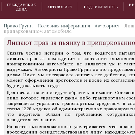
ГРАЖДАНСКИЕ
ИН
АВТОЮРИСТ
НЕДВИЖИМОСТЬ
ДЕЛА
Право Групп
Полезная информация
Автоюрист
Лиша
припаркованном автомобиле
Лишают прав за пьянку в припаркованн
Сказать честно истории о том, что водителя пытают
лишить прав за нахождение в состоянии опьянения
припаркованном автомобиле не являются уж и таки
выдумками. Автоюристы Право Групп лично представля
делам. Ниже мы постараемся описать все действия, к
момент оформления протоколов и после их составления
будет доказывать в суде.
Для начала, на что следует обратить внимание. Согласн
лицо, которое управляет каким-либо транспортным сред
запрещается управлять транспортным средством в со
статья 12.26 кодекса об административных правонарушен
что водитель обязан по требованию сотрудник
освидетельствование.
Из всего вышеизложенного усматривается, что право
прохождении освидетельствования лицу, находящемус