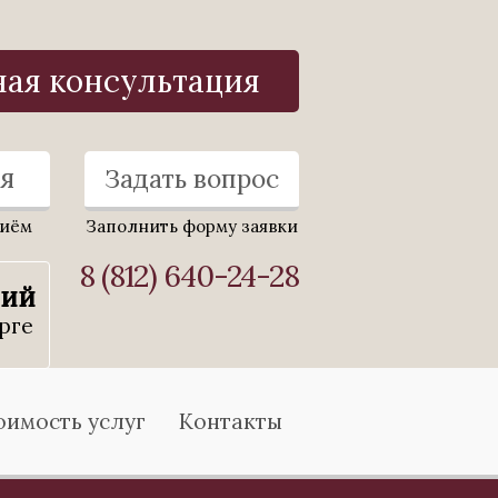
ная консультация
я
Задать вопрос
риём
Заполнить форму заявки
8 (812) 640-24-28
ний
рге
оимость услуг
Контакты