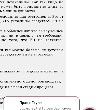
ся незаконным. Так как лицо не
ю может быть приравнено лишь то
ь машина двигается.
основания для отстранения Вас от
, что указанным средством Вы не
 в объяснениях, что с нарушением
авляли, в связи, с чем требования
ине того, что Вы не являетесь
ти как можно больше свидетелей,
м средством Вы не управляли.
иональное представительство в
олнительного делопроизводства;
де на любой стадии процесса.
айте вопрос на сайте компании, мы
Право Групп
ши интересы.
Здравствуйте! Готовы Вам помочь.