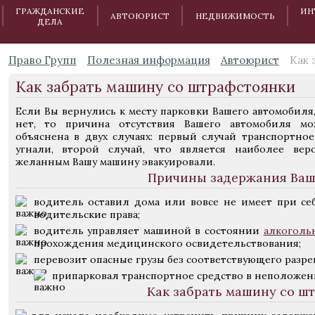
ГРАЖДАНСКИЕ
ИН
АВТОЮРИСТ
НЕДВИЖИМОСТЬ
ДЕЛА
Право Групп
Полезная информация
Автоюрист
Как 
Как забрать машину со штрафстоянки
Если Вы вернулись к месту парковки Вашего автомобиля,
нет, то причина отсутствия Вашего автомобиля мо
объяснена в двух случаях: первый случай транспортное
угнали, второй случай, что является наиболее ве
желанным Вашу машину эвакуировали.
Причины задержания Ваш
водитель оставил дома или вовсе не имеет при себ
водительские права;
водитель управляет машиной в состоянии
алкоголь
прохождения медицинского освидетельствования;
перевозит опасные грузы без соответствующего разре
припарковал транспортное средство в неположен
Как забрать машину со ш