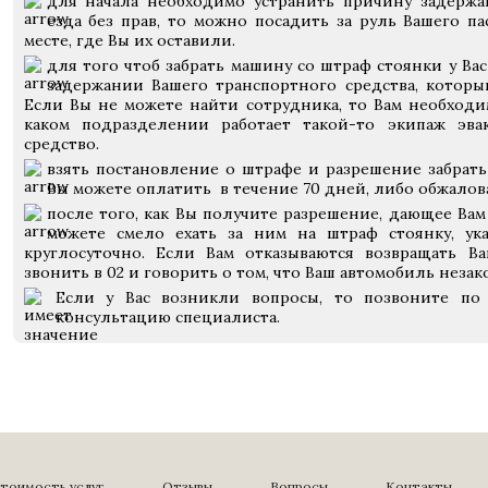
для начала необходимо устранить причину задержа
езда без прав, то можно посадить за руль Вашего па
месте, где Вы их оставили.
для того чтоб забрать машину со штраф стоянки у Ва
задержании Вашего транспортного средства, которы
Если Вы не можете найти сотрудника, то Вам необходи
каком подразделении работает такой-то экипаж эва
средство.
взять постановление о штрафе и разрешение забрат
Вы можете оплатить в течение 70 дней, либо обжалова
после того, как Вы получите разрешение, дающее Вам
можете смело ехать за ним на штраф стоянку, ука
круглосуточно. Если Вам отказываются возвращать В
звонить в 02 и говорить о том, что Ваш автомобиль неза
Если у Вас возникли вопросы, то позвоните по
консультацию специалиста.
тоимость услуг
Отзывы
Вопросы
Контакты