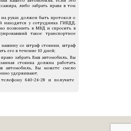
ния Вашего автомобиля, если это
ссажира, либо забрать права в том
с на руках должен быть протокол о
й находится у сотрудника ГИБДД.
мо позвонить в МВД и спросить в
куировавший такое транспортное
ь машину со штраф стоянки, штраф
ть его в течение 10 дней;
 право забрать Ваш автомобиль, Вы
занная стоянка должна работать
аш автомобиль, Вы можете смело
конно удерживают.
 телефону 640-24-28 и получите