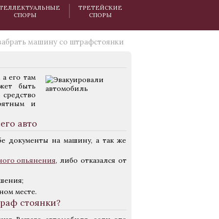
ТЕЛЛЕКТУАЛЬНЫЕ
ТРЕТЕЙСКИЕ
СПОРЫ
СПОРЫ
забрать машину со штрафстоянки
 а его там
жет быть
 средство
роятным и
его авто
е документы на машину, а так же
ного опьянения
, либо отказался от
шения;
ном месте.
траф стоянки?