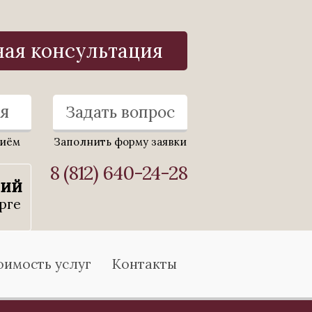
ная консультация
я
Задать вопрос
риём
Заполнить форму заявки
8 (812) 640-24-28
ний
рге
оимость услуг
Контакты