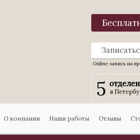
Бесплат
Записатьс
Online запись на п
5
отделе
в Петербу
О компании
Наши работы
Отзывы
Ст