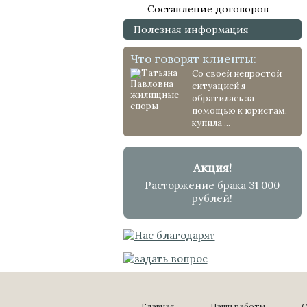
Составление договоров
Полезная информация
Что говорят клиенты:
Со своей непростой
ситуацией я
обратилась за
помощью к юристам,
купила ...
Акция!
Расторжение брака 31 000
рублей!
Главная
Наши работы
С