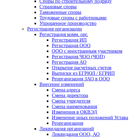
Споры по строительному подряду
Страховые споры
Таможенные споры
Трудовые споры с работниками
Упрощенное производство
Регистрация организации
Регистрация комм. орг.
Регистрация ИП
Регистрация ООО
ООО с иностранным участником
Регистрация ЧОО (ЧОП)
Регистрация АО
Открытие расчетных счетов
Выписки из ЕГРЮЛ / ЕГРИП
Реорганизация ЗАО в ООО
Внесение изменений
Смена адреса
Смена директора
Cмена учредителя
Смена наименования
Изменения в ОКВЭД
Изменение иных положений Устава
Реорганизация
Ликвидация организаций
Ликвидация ООО, АО