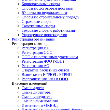
Корпоративные споры
Споры по договорам поставки
Юристы по недвижимости
Споры по строительному подряду
Страховые споры
Таможенные споры
Трудовые споры с работниками
Упрощенное производство
Регистрация
организации
Регистрация комм. орг.
Регистрация ИП
Регистрация ООО
ООО с иностранным участником
Регистрация ЧОО (ЧОП)
Регистрация АО
Открытие расчетных счетов
Выписки из ЕГРЮЛ / ЕГРИП
Реорганизация ЗАО в ООО
Внесение изменений
Смена адреса
Смена директора
Cмена учредителя
Смена наименования
Изменения в ОКВЭД
Изменение иных положений Устава