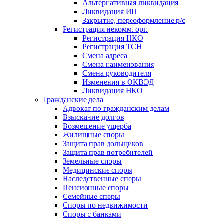
Альтернативная ликвидация
Ликвидация ИП
Закрытие, переоформление р/с
Регистрация некомм. орг.
Регистрация НКО
Регистрация ТСН
Смена адреса
Смена наименования
Смена руководителя
Изменения в ОКВЭД
Ликвидация НКО
Гражданские дела
Адвокат по гражданским делам
Взыскание долгов
Возмещение ущерба
Жилищные споры
Защита прав дольщиков
Защита прав потребителей
Земельные споры
Медицинские споры
Наследственные споры
Пенсионные споры
Семейные споры
Cпоры по недвижимости
Споры с банками