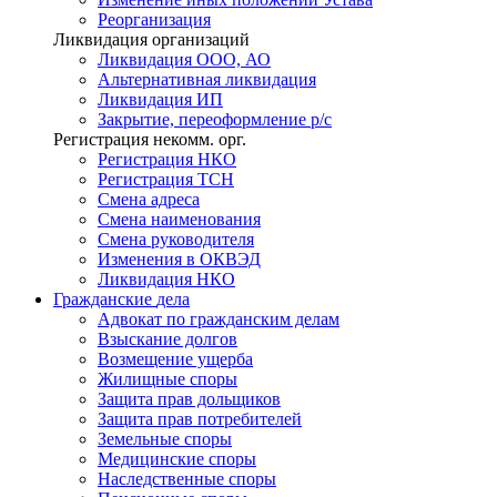
Реорганизация
Ликвидация организаций
Ликвидация ООО, АО
Альтернативная ликвидация
Ликвидация ИП
Закрытие, переоформление р/с
Регистрация некомм. орг.
Регистрация НКО
Регистрация ТСН
Смена адреса
Смена наименования
Смена руководителя
Изменения в ОКВЭД
Ликвидация НКО
Гражданские
дела
Адвокат по гражданским делам
Взыскание долгов
Возмещение ущерба
Жилищные споры
Защита прав дольщиков
Защита прав потребителей
Земельные споры
Медицинские споры
Наследственные споры