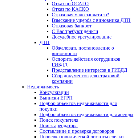
Отказ по ОСАГО
Отказ по КАСКО
Страховая мало заплатила?
Взыскание ущерба с виновника ДТП
Страховая банкрот
С Вас требуют деньги
Досудебное урегулирование
ДТП
Обжаловать постановление о
виновности
Оспорить действия сотрудников
ГИБДД
Представление интересов в ГИБДД
Сбор документов для страховой
компании
Недвижимость
Консультации
Выписки ЕГРП
Подбор объектов недвижимости для
покупки
Подбор объектов недвижимости для аренды
Поиск покупателя
Поиск арендатора
Составление и проверка договоров
Проверка юридической чистоты сделки