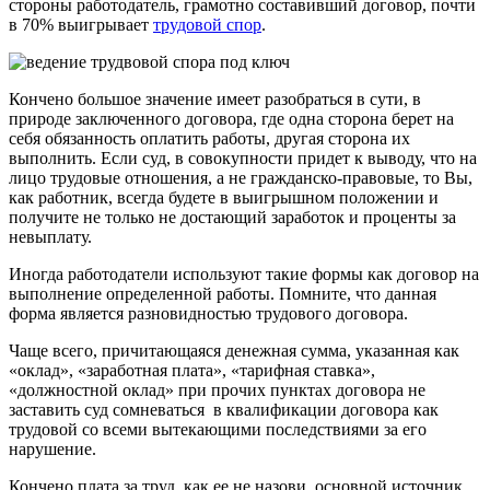
стороны работодатель, грамотно составивший договор, почти
в 70% выигрывает
трудовой спор
.
Кончено большое значение имеет разобраться в сути, в
природе заключенного договора, где одна сторона берет на
себя обязанность оплатить работы, другая сторона их
выполнить. Если суд, в совокупности придет к выводу, что на
лицо трудовые отношения, а не гражданско-правовые, то Вы,
как работник, всегда будете в выигрышном положении и
получите не только не достающий заработок и проценты за
невыплату.
Иногда работодатели используют такие формы как договор на
выполнение определенной работы. Помните, что данная
форма является разновидностью трудового договора.
Чаще всего, причитающаяся денежная сумма, указанная как
«оклад», «заработная плата», «тарифная ставка»,
«должностной оклад» при прочих пунктах договора не
заставить суд сомневаться в квалификации договора как
трудовой со всеми вытекающими последствиями за его
нарушение.
Кончено плата за труд, как ее не назови, основной источник