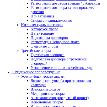
Регистрация договора аренды / субаренды
Регистрация договора купли-продажи/
дарения
Приватизация
Cпоры с недвижимостью
Интеллектуальные споры
Авторское право
Патентование
Подготовка договоров
Регистрация Товарного Знака
Судебные споры
Третейские споры
Третейская оговорка
Подготовка договора с третейской
оговоркой
Разрешение споров в третейском суде
Юридическое сопровождение
Услуги физическим лицам
Возмещение ущерба при затоплении
квартиры
Взыскание долгов
Медицинские споры
Антиколлектор (кредитный юрист)
Пенсионные споры
Юрист по трудовым спорам