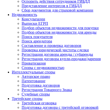
Оспорить действия сотрудников ГИБДД
Представление интересов в ГИБДД
Сбор документов для страховой компании
Недвижимость
Консультации
Выписки ЕГРП
Подбор объектов недвижимости для покупки
Подбор объектов недвижимости для аренды
Поиск покупателя
Поиск арендатора
Составление и проверка договоров
Проверка юридической чистоты сделки
Регистрация договора аренды / субаренды
Регистрация договора купли-продажи/дарения
Приватизация
Cпоры с недвижимостью
Интеллектуальные
споры
Авторское право
Патентование
Подготовка договоров
Регистрация Товарного Знака
Судебные споры
Третейские
споры
Третейская оговорка
Подготовка договора с третейской оговоркой