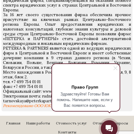
юридическая фирма, специализирующаяся на оказании полного
спектра юридических услуг в странах Центральной и Восточной
Европы.
За 16 лет своего существования фирма обеспечила прочное
присутствие на ключевых рынках Центрально-Восточного
региона Европы. Опыт предоставления юридических и
налоговых консультаций, глубокие знания культуры и деловой
среды стран Центрально-Восточной Европы позволили фирме
«ПЕТЕРКА и ПАРТНЕРЫ» стать достойной альтернативой
международным и локальным юридическим фирмам.
PETERKA & PARTNERS является одной из ведущих юридических
фирм в Центральной и Восточной Европе и имеет собственные
дочерние компании в 9 странах данного региона (в Чехии,
Словакии, Польше, Венгрии, Болгарии, Румынии, Украине,
Беларуси и России, а также в скоро времени и в Хорватии).
Место нахождения в России: 105064, г. Москва Земляной вал, 9, 8
этаж, блок 2.
тел. +7 499 754 01 01
Право Групп
факс +7 499 754 01 01
Официальный сайт: www.peterkapartners.com
Здравствуйте! Готовы Вам
Электронная почта: rudnitskiy@peterkapartners.ru
помочь. Напишите нам, если у
tarnovskaya@peterkapartners.ru
Вас появятся вопросы.
Рекомендовано ООО ЮК «Право Групп»
Главная
Наши работы
Стоимость услуг
Отзывы
Вопросы
Контакты