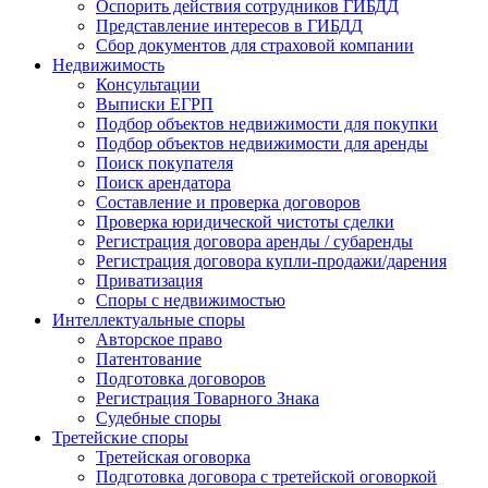
Оспорить действия сотрудников ГИБДД
Представление интересов в ГИБДД
Сбор документов для страховой компании
Недвижимость
Консультации
Выписки ЕГРП
Подбор объектов недвижимости для покупки
Подбор объектов недвижимости для аренды
Поиск покупателя
Поиск арендатора
Составление и проверка договоров
Проверка юридической чистоты сделки
Регистрация договора аренды / субаренды
Регистрация договора купли-продажи/дарения
Приватизация
Cпоры с недвижимостью
Интеллектуальные
споры
Авторское право
Патентование
Подготовка договоров
Регистрация Товарного Знака
Судебные споры
Третейские
споры
Третейская оговорка
Подготовка договора с третейской оговоркой