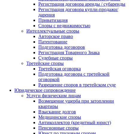
Регистрация договора аренды / субаренды
Регистрация договора купли-продажи/
дарения
Приватизация
Cпоры с недвижимостью
Интеллектуальные споры
Авторское право
Патентование
Подготовка договоров
Регистрация Товарного Знака
Судебные споры
Третейские споры
Третейская оговорка
Подготовка договора с третейской
оговоркой
Разрешение споров в третейском суде
Юридическое сопровождение
Услуги физическим лицам
Возмещение ущерба при затоплении
квартиры
Взыскание долгов
Медицинские споры
Антиколлектор (кредитный юрист)
Пенсионные споры
Юрист по трудовым спорам