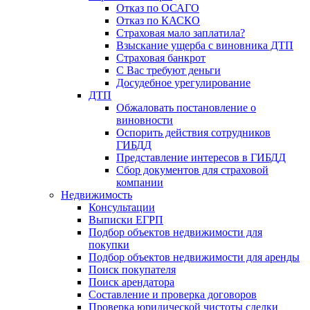
Отказ по ОСАГО
Отказ по КАСКО
Страховая мало заплатила?
Взыскание ущерба с виновника ДТП
Страховая банкрот
С Вас требуют деньги
Досудебное урегулирование
ДТП
Обжаловать постановление о
виновности
Оспорить действия сотрудников
ГИБДД
Представление интересов в ГИБДД
Сбор документов для страховой
компании
Недвижимость
Консультации
Выписки ЕГРП
Подбор объектов недвижимости для
покупки
Подбор объектов недвижимости для аренды
Поиск покупателя
Поиск арендатора
Составление и проверка договоров
Проверка юридической чистоты сделки