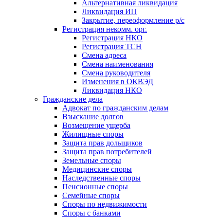
Альтернативная ликвидация
Ликвидация ИП
Закрытие, переоформление р/с
Регистрация некомм. орг.
Регистрация НКО
Регистрация ТСН
Смена адреса
Смена наименования
Смена руководителя
Изменения в ОКВЭД
Ликвидация НКО
Гражданские дела
Адвокат по гражданским делам
Взыскание долгов
Возмещение ущерба
Жилищные споры
Защита прав дольщиков
Защита прав потребителей
Земельные споры
Медицинские споры
Наследственные споры
Пенсионные споры
Семейные споры
Cпоры по недвижимости
Споры с банками