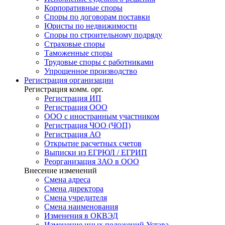
Корпоративные споры
Споры по договорам поставки
Юристы по недвижимости
Споры по строительному подряду
Страховые споры
Таможенные споры
Трудовые споры с работниками
Упрощенное производство
Регистрация
организации
Регистрация комм. орг.
Регистрация ИП
Регистрация ООО
ООО с иностранным участником
Регистрация ЧОО (ЧОП)
Регистрация АО
Открытие расчетных счетов
Выписки из ЕГРЮЛ / ЕГРИП
Реорганизация ЗАО в ООО
Внесение изменений
Смена адреса
Смена директора
Cмена учредителя
Смена наименования
Изменения в ОКВЭД
Изменение иных положений Устава