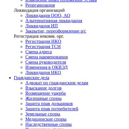
Реорганизация
Ликвидация организаций
Ликвидация ООО, АО
Альтернативная ликвидация
Ликвидация ИП
Закрытие, переоформление р/с
Регистрация некомм. орг.
Регистрация НКО
Регистрация ТСН
Смена адреса
Смена наименования
Смена руководителя
Изменения в ОКВЭД
Ликвидация НКО
Гражданские
дела
Адвокат по гражданским делам
Взыскание долгов
Возмещение ущерба
Жилищные споры
Защита прав дольщиков
Защита прав потребителей
Земельные споры
Медицинские споры
Наследственные споры