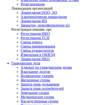
Реорганизация
Ликвидация организаций
Ликвидация ООО, АО
Альтернативная ликвидация
Ликвидация ИП
Закрытие, переоформление р/с
Регистрация некомм. орг.
Регистрация НКО
Регистрация ТСН
Смена адреса
Смена наименования
Смена руководителя
Изменения в ОКВЭД
Ликвидация НКО
Гражданские
дела
Адвокат по гражданским делам
Взыскание долгов
Возмещение ущерба
Жилищные споры
Защита прав дольщиков
Защита прав потребителей
Земельные споры
Медицинские споры
Наследственные споры