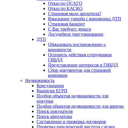
Отказ по ОСАГО
Отказ по КАСКО
Страховая мало заплатила?
Взыскание ущерба с виновника ДТП
Страховая банкрот
С Вас требуют деньги
Досудебное урегулирование
ДТП
Обжаловать постановление о
виновности
Оспорить действия сотрудников
ГИБДД
Представление интересов в ГИБДД
Сбор документов для страховой
компании
Недвижимость
Консультации
Выписки ЕГРП
Подбор объектов недвижимости для
покупки
Подбор объектов недвижимости для аренды
Поиск покупателя
Поиск арендатора
Составление и проверка договоров
Проверка юридической чистоты сделки