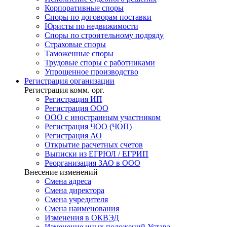
Корпоративные споры
Споры по договорам поставки
Юристы по недвижимости
Споры по строительному подряду
Страховые споры
Таможенные споры
Трудовые споры с работниками
Упрощенное производство
Регистрация
организации
Регистрация комм. орг.
Регистрация ИП
Регистрация ООО
ООО с иностранным участником
Регистрация ЧОО (ЧОП)
Регистрация АО
Открытие расчетных счетов
Выписки из ЕГРЮЛ / ЕГРИП
Реорганизация ЗАО в ООО
Внесение изменений
Смена адреса
Смена директора
Cмена учредителя
Смена наименования
Изменения в ОКВЭД
Изменение иных положений Устава