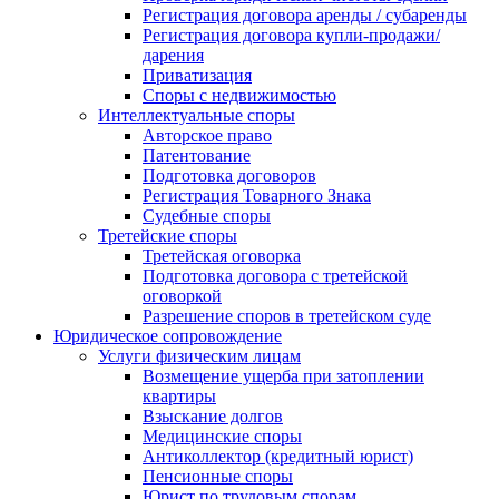
Регистрация договора аренды / субаренды
Регистрация договора купли-продажи/
дарения
Приватизация
Cпоры с недвижимостью
Интеллектуальные споры
Авторское право
Патентование
Подготовка договоров
Регистрация Товарного Знака
Судебные споры
Третейские споры
Третейская оговорка
Подготовка договора с третейской
оговоркой
Разрешение споров в третейском суде
Юридическое сопровождение
Услуги физическим лицам
Возмещение ущерба при затоплении
квартиры
Взыскание долгов
Медицинские споры
Антиколлектор (кредитный юрист)
Пенсионные споры
Юрист по трудовым спорам