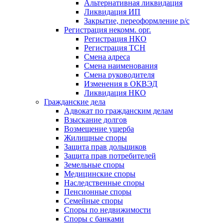
Альтернативная ликвидация
Ликвидация ИП
Закрытие, переоформление р/с
Регистрация некомм. орг.
Регистрация НКО
Регистрация ТСН
Смена адреса
Смена наименования
Смена руководителя
Изменения в ОКВЭД
Ликвидация НКО
Гражданские дела
Адвокат по гражданским делам
Взыскание долгов
Возмещение ущерба
Жилищные споры
Защита прав дольщиков
Защита прав потребителей
Земельные споры
Медицинские споры
Наследственные споры
Пенсионные споры
Семейные споры
Cпоры по недвижимости
Споры с банками