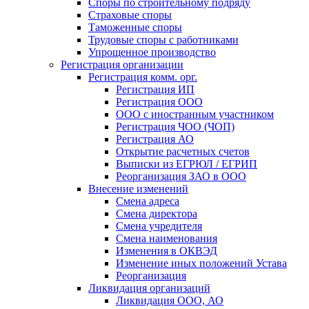
Споры по строительному подряду
Страховые споры
Таможенные споры
Трудовые споры с работниками
Упрощенное производство
Регистрация организации
Регистрация комм. орг.
Регистрация ИП
Регистрация ООО
ООО с иностранным участником
Регистрация ЧОО (ЧОП)
Регистрация АО
Открытие расчетных счетов
Выписки из ЕГРЮЛ / ЕГРИП
Реорганизация ЗАО в ООО
Внесение изменений
Смена адреса
Смена директора
Cмена учредителя
Смена наименования
Изменения в ОКВЭД
Изменение иных положений Устава
Реорганизация
Ликвидация организаций
Ликвидация ООО, АО