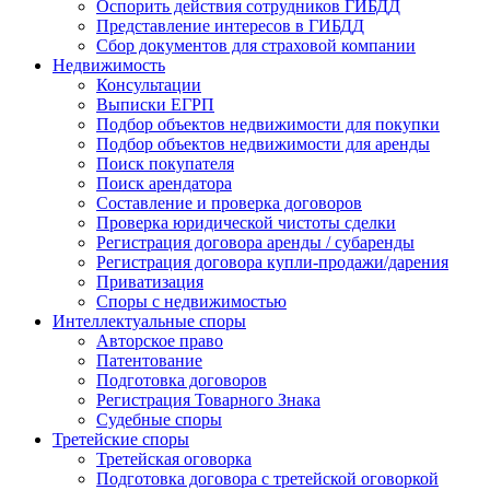
Оспорить действия сотрудников ГИБДД
Представление интересов в ГИБДД
Сбор документов для страховой компании
Недвижимость
Консультации
Выписки ЕГРП
Подбор объектов недвижимости для покупки
Подбор объектов недвижимости для аренды
Поиск покупателя
Поиск арендатора
Составление и проверка договоров
Проверка юридической чистоты сделки
Регистрация договора аренды / субаренды
Регистрация договора купли-продажи/дарения
Приватизация
Cпоры с недвижимостью
Интеллектуальные
споры
Авторское право
Патентование
Подготовка договоров
Регистрация Товарного Знака
Судебные споры
Третейские
споры
Третейская оговорка
Подготовка договора с третейской оговоркой