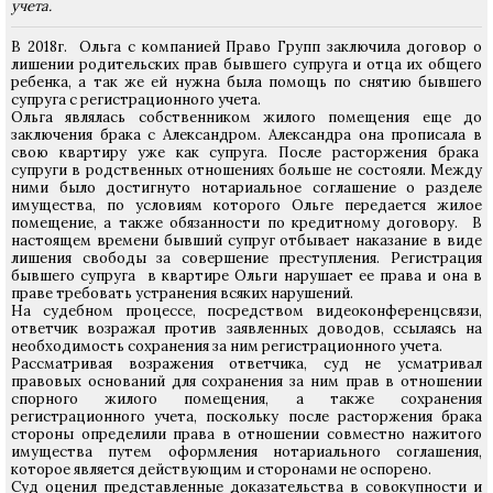
учета.
В 2018г. Ольга с компанией Право Групп заключила договор о
лишении родительских прав бывшего супруга и отца их общего
ребенка, а так же ей нужна была помощь по снятию бывшего
супруга с регистрационного учета.
Ольга являлась собственником жилого помещения еще до
заключения брака с Александром. Александра она прописала в
свою квартиру уже как супруга. После расторжения брака
супруги в родственных отношениях больше не состояли. Между
ними было достигнуто нотариальное соглашение о разделе
имущества, по условиям которого Ольге передается жилое
помещение, а также обязанности по кредитному договору. В
настоящем времени бывший супруг отбывает наказание в виде
лишения свободы за совершение преступления. Регистрация
бывшего супруга в квартире Ольги нарушает ее права и она в
праве требовать устранения всяких нарушений.
На судебном процессе, посредством видеоконференцсвязи,
ответчик возражал против заявленных доводов, ссылаясь на
необходимость сохранения за ним регистрационного учета.
Рассматривая возражения ответчика, суд не усматривал
правовых оснований для сохранения за ним прав в отношении
спорного жилого помещения, а также сохранения
регистрационного учета, поскольку после расторжения брака
стороны определили права в отношении совместно нажитого
имущества путем оформления нотариального соглашения,
которое является действующим и сторонами не оспорено.
Суд оценил представленные доказательства в совокупности и