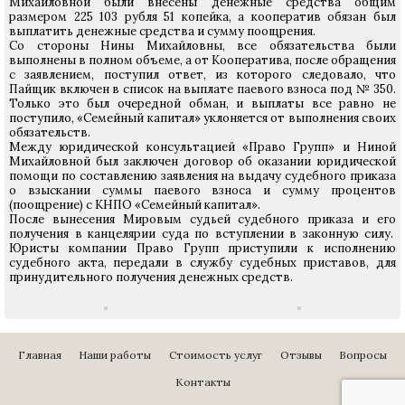
Михайловной были внесены денежные средства общим
размером 225 103 рубля 51 копейка, а кооператив обязан был
выплатить денежные средства и сумму поощрения.
Со стороны Нины Михайловны, все обязательства были
выполнены в полном объеме, а от Кооператива, после обращения
с заявлением, поступил ответ, из которого следовало, что
Пайщик включен в список на выплате паевого взноса под № 350.
Только это был очередной обман, и выплаты все равно не
поступило, «Семейный капитал» уклоняется от выполнения своих
обязательств.
Между юридической консультацией «Право Групп» и Ниной
Михайловной был заключен договор об оказании юридической
помощи по составлению заявления на выдачу судебного приказа
о взыскании суммы паевого взноса и сумму процентов
(поощрение) с КНПО «Семейный капитал».
После вынесения Мировым судьей судебного приказа и его
получения в канцелярии суда по вступлении в законную силу.
Юристы компании Право Групп приступили к исполнению
судебного акта, передали в службу судебных приставов, для
принудительного получения денежных средств.
Главная
Наши работы
Стоимость услуг
Отзывы
Вопросы
Контакты