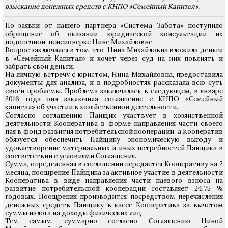
взыскание денежных средств с КНПО «Семейный Капитал».
По заявки от нашего партнера «Система Забота» поступило
обращение об оказании юридической консультации их
подопечной, пенсионерке Нине Михайловне.
Вопрос заключался в том, что Нина Михайловна вложила деньги
в «Семейный Капитал» и хочет через суд на них повлиять и
забрать свои деньги.
На личную встречу с юристом, Нина Михайловна, предоставила
документы для анализа, и в подробностях рассказала всю суть
своей проблемы. Проблема заключалась в следующем, в январе
2016 года она заключила соглашение с КНПО «Семейный
капитал» об участии в хозяйственной деятельности.
Согласно соглашению Пайщик участвует в хозяйственной
деятельности Кооператива в форме направления части своего
пая в фонд развития потребительской кооперации, а Кооператив
обязуется обеспечить Пайщику экономическую выгоду и
удовлетворение материальных и иных потребностей Пайщика в
соответствии с условиями Соглашения.
Сумма, определенная в соглашении передается Кооперативу на 2
месяца, поощрение Пайщика за активное участие в деятельности
Кооператива в виде направления части паевого взноса на
развитие потребительской кооперации составляет 24,75 %
годовых. Поощрения производится посредством перечисления
денежных средств Пайщику в кассе Кооператива за вычетом
суммы налога на доходы физических лиц.
Тем самым, суммарно согласно Соглашению Ниной