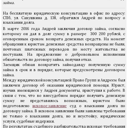
займа.
На бесплатную юридическую консультацию в офис по адресу:
СПб, ул. Савушкина д. 138, обратился Андрей по вопросу о
взыскании долга.
В марте 2016 года Андрей заключил договор займа, согласно
которому он дал в долг сумму в размере 300 200 рублей, с
оговоренным сроком возврата денежных средств. На момент
обращения к юристам денежные средства возвращены не были,
почтовых платежных переводов по месту жительства не
поступали. На предложение о добровольном исполнении
обязательств по договору займа, получил отказ.
Заемщик обязан возвратить займодавцу полученную сумму
займа в срок и в порядке, которые предусмотрены договором
займа.
Между юридической консультацией Право Групп и Андреем был
заключен договор об оказании юридической помощи. Юрист,
изучив имеющиеся у Андрея документы, приступил к работе. В
связи с тем, что во внесудебном порядке получить денежную
сумму не представилось возможным, юристом было
подготовлено
исковое заявление
суд о взыскании долга по
договору займа. В исковом заявлении были заявлены требования
не только о взыскании долга, но и неустойку, юридические
услуги, судебные издержки.
По результатам судебного разбирательства исковые требования