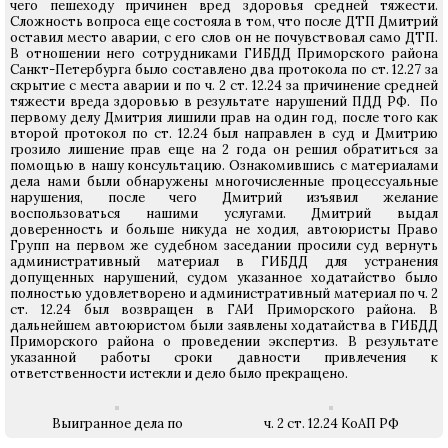
чего пешеходу причинен вред здоровья средней тяжести.
Сложность вопроса еще состояла в том, что после ДТП Дмитрий
оставил место аварии, с его слов он не почувствовал само ДТП.
В отношении него сотрудниками ГИБДД Приморского района
Санкт-Петербурга было составлено два протокола по ст. 12.27 за
скрытие с места аварии и по ч. 2 ст. 12.24 за причинение средней
тяжести вреда здоровью в результате нарушений ПДД РФ. По
первому делу Дмитрия лишили прав на один год, после того как
второй протокол по ст. 12.24 был направлен в суд и Дмитрию
грозило лишение прав еще на 2 года он решил обратиться за
помощью в нашу консультацию. Ознакомившись с материалами
дела нами были обнаружены многочисленные процессуальные
нарушения, после чего Дмитрий изъявил желание
воспользоваться нашими услугами. Дмитрий выдал
доверенность и больше никуда не ходил, автоюристы Право
Групп на первом же судебном заседании просили суд вернуть
административный материал в ГИБДД для устранения
допущенных нарушений, судом указанное ходатайство было
полностью удовлетворено и административный материал по ч. 2
ст. 12.24 был возвращен в ГАИ Приморского района. В
дальнейшем автоюристом были заявлены ходатайства в ГИБДД
Приморского района о проведении экспертиз. В результате
указанной работы сроки давности привлечения к
ответственности истекли и дело было прекращено.
Выигранное дела по
ч. 2 ст. 12.24 КоАП РФ