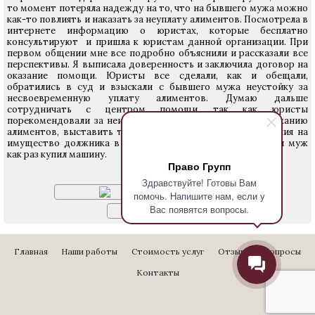
то момент потеряла надежду на то, что на бывшего мужа можно
как-то повлиять и наказать за неуплату алиментов. Посмотрела в
интернете информацию о юристах, которые бесплатно
консультируют и пришла к юристам данной организации. При
первом общении мне все подробно объяснили и рассказали все
перспективы. Я выписала доверенность и заключила договор на
оказание помощи. Юристы все сделали, как и обещали,
обратились в суд и взыскали с бывшего мужа неустойку за
несвоевременную уплату алиментов. Думаю дальше
сотрудничать с центром помощи, так как юристы
порекомендовали за неисполнение решения суда по взысканию
алиментов, выставить требование об обращении взыскания на
имущество должника в часть погашения долга, а бывший муж
как раз купил машину.
Право Групп
Решение суда:
Здравствуйте! Готовы Вам
помочь. Напишите нам, если у
Вас появятся вопросы.
Главная
Наши работы
Стоимость услуг
Отзывы
Вопросы
Контакты