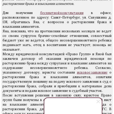
расторжении брака и взыскании алиментов.
Для получения
бесплатной консультации
в офисе,
расположенном по адресу: Санкт-Петербург, ул. Савушкина д.
138, обратилась Яна, с вопросом о расторжении брака и
взыскании алиментов.
Яна, пояснила, что на протяжении нескольких месяцев не ведет
со своим супругом брачно-семейные отношения, совместный
бюджет уже не ведется, общего несовершеннолетнего ребенка
поднимает мать, отец в воспитании не участвует, помощь не
оказывает.
Между юридической консультацией «Право Групп» и Яной был
заключен договор об оказании юридической помощи по
расторжению брака между супругами и взыскание алиментов на
содержание несовершеннолетнего ребенка. Согласно,
указанному договору, юристы составили
исковое заявление
о
расторжении брака и взыскании алиментов, оплатили
государственную пошлину на подачу искового заявления в суд о
расторжении брака, собрали и приобщили к материалам дела
документы и подали исковое заявление в судебный участок.
После вступления решения в законную силу, юристом Право
групп были получены в судебном участке исполнительный лист
на взыскание алиментов и выписка из решения суда о
расторжении брака, для предъявления его в органы ЗАГС. В
офисе между юридической консультации и Яной был подписан