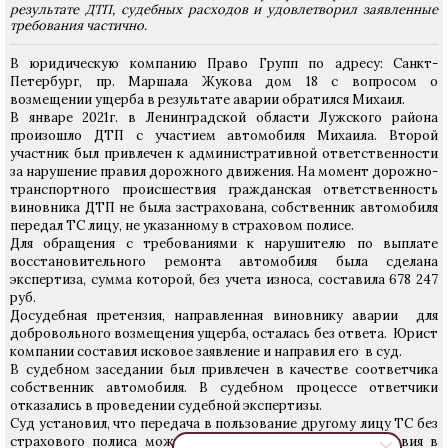
результате ДТП, судебных расходов и удовлетворил заявленные
требования частично.
В юридическую компанию Право Групп по адресу: Санкт-
Петербург, пр. Маршала Жукова дом 18 с вопросом о
возмещении ущерба в результате аварии обратился Михаил.
В январе 2021г. в Ленинградской области Лужского района
произошло ДТП с участием автомобиля Михаила. Второй
участник был привлечен к административной ответственности
за нарушение правил дорожного движения. На момент дорожно-
транспортного происшествия гражданская ответственность
виновника ДТП не была застрахована, собственник автомобиля
передал ТС лицу, не указанному в страховом полисе.
Для обращения с требованиями к нарушителю по выплате
восстановительного ремонта автомобиля была сделана
экспертиза, сумма которой, без учета износа, составила 678 247
руб.
Досудебная претензия, направленная виновнику аварии для
добровольного возмещения ущерба, осталась без ответа. Юрист
компании составил исковое заявление и направил его в суд.
В судебном заседании был привлечен в качестве соответчика
собственник автомобиля. В судебном процессе ответчики
отказались в проведении судебной экспертизы.
Суд установил, что передача в пользование другому лицу ТС без
страхового полиса может создать негативные последствия в