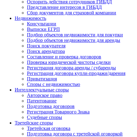
Оспорить действия сотрудников ГИБДД
Представление интересов в ГИБДД
Сбор документов для страховой компании
Недвижимость
Консультации
Выписки ЕГРП
Подбор объектов недвижимости для покупки
Подбор объектов недвижимости для аренды
Поиск покупателя
Поиск арендатора
Составление и проверка договоров
Проверка юридической чистоты сделки
Регистрация договора аренды / субаренды
Регистрация договора купли-продажи/дарения
Приватизация
Cпоры с недвижимостью
Интеллектуальные
споры
Авторское право
Патентование
Подготовка договоров
Регистрация Товарного Знака
Судебные споры
Третейские
споры
Третейская оговорка
Подготовка договора с третейской оговоркой