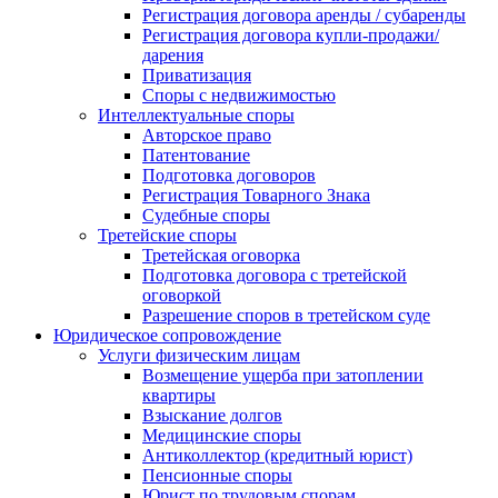
Регистрация договора аренды / субаренды
Регистрация договора купли-продажи/
дарения
Приватизация
Cпоры с недвижимостью
Интеллектуальные споры
Авторское право
Патентование
Подготовка договоров
Регистрация Товарного Знака
Судебные споры
Третейские споры
Третейская оговорка
Подготовка договора с третейской
оговоркой
Разрешение споров в третейском суде
Юридическое сопровождение
Услуги физическим лицам
Возмещение ущерба при затоплении
квартиры
Взыскание долгов
Медицинские споры
Антиколлектор (кредитный юрист)
Пенсионные споры
Юрист по трудовым спорам