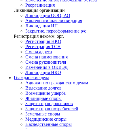
Реорганизация
Ликвидация организаций
Ликвидация ООО, АО
Альтернативная ликвидация
Ликвидация ИП
Закрытие, переоформление р/с
Регистрация некомм. орг.
Регистрация НКО
Регистрация ТСН
Смена адреса
Смена наименования
Смена руководителя
Изменения в ОКВЭД
Ликвидация НКО
Гражданские
дела
Адвокат по гражданским делам
Взыскание долгов
Возмещение ущерба
Жилищные споры
Защита прав дольщиков
Защита прав потребителей
Земельные споры
Медицинские споры
Наследственные споры