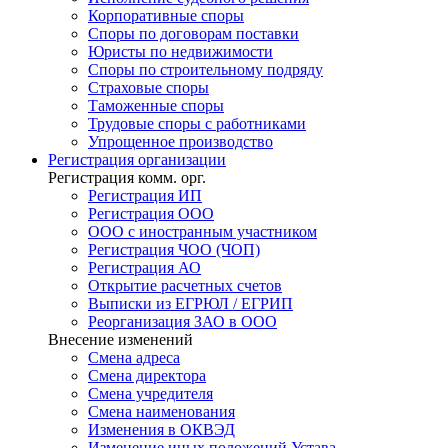
Корпоративные споры
Споры по договорам поставки
Юристы по недвижимости
Споры по строительному подряду
Страховые споры
Таможенные споры
Трудовые споры с работниками
Упрощенное производство
Регистрация
организации
Регистрация комм. орг.
Регистрация ИП
Регистрация ООО
ООО с иностранным участником
Регистрация ЧОО (ЧОП)
Регистрация АО
Открытие расчетных счетов
Выписки из ЕГРЮЛ / ЕГРИП
Реорганизация ЗАО в ООО
Внесение изменений
Смена адреса
Смена директора
Cмена учредителя
Смена наименования
Изменения в ОКВЭД
Изменение иных положений Устава