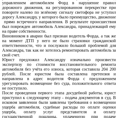
управлением автомобилем Форд в нарушение правил
дорожного движения, на регулированном перекрестке при
повороте налево по зелёному сигналу светофора не уступил
дорогу Александру, у которого было преимущество, движение
прямо встречного направления. В результате происшествия
был поврежден автомобиль Александра, принадлежащий ему
на праве собственности.
Виновником в аварии был признан водитель Форда, а так же
на момент ДТП у него не было страховки гражданской
ответственности, что и послужило большой проблемой для
Александра, так как не хотелось ремонтировать автомобиль за
свой счет.
Юрист предложил Александру изначально произвести
экспертизу по стоимости восстановительного ремонта
автомобиля без учёта его износа, которая составила 204 200
рублей. После юристом была составлена претензия и
направлена в адрес водителя Форда с предложением
урегулировать возмещение без суда, положительного ответа
не поступило.
После проведения первого этапа досудебной работы, юрист
приступил к следующему этапу - подача документов в суд. В
исковом заявлении были заявлены требования о возмещении
ущерба автомобиля, судебные расходы по оплате оценки
ущерба, оплату услуг представителя и оплату
государственной пошлины, уплаченную при подаче