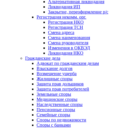
Альтернативная ликвидация
Ликвидация ИП
Закрытие, переоформление р/с
Регистрация некомм. орг.
Регистрация НКО
Регистрация ТСН
Смена адреса
Смена наименования
Смена руководителя
Изменения в ОКВЭД
Ликвидация НКО
Гражданские дела
Адвокат по гражданским делам
Взыскание долгов
Возмещение ущерба
Жилищные споры
Защита прав дольщиков
Защита прав потребителей
Земельные споры
Медицинские споры
Наследственные споры
Пенсионные споры
Семейные споры
Cпоры по недвижимости
Споры с банками