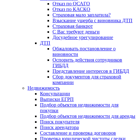
Отказ по ОСАГО
Отказ по КАСКО
Страховая мало заплатила?
Взыскание ущерба с виновника ДТП
Страховая банкрот
С Вас требуют деньги
Досудебное урегулирование
ДТП
Обжаловать постановление о
виновности
Оспорить действия сотрудников
ГИБДД
Представление интересов в ГИБДД
Сбор документов для страховой
компании
Недвижимость
Консультации
Выписки ЕГРП
Подбор объектов недвижимости для
покупки
Подбор объектов недвижимости для аренды
Поиск покупателя
Поиск арендатора
Составление и проверка договоров
Проверка юридической чистоты сделки