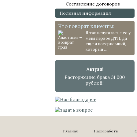
Составление договоров
Полезная информация
Что говорят клиенты:
Я так испугалась, это у
меня первое ДТП, да
еще и потерпевший,
который ...
Акция!
Расторжение брака 31 000
рублей!
Главная
Наши работы
С