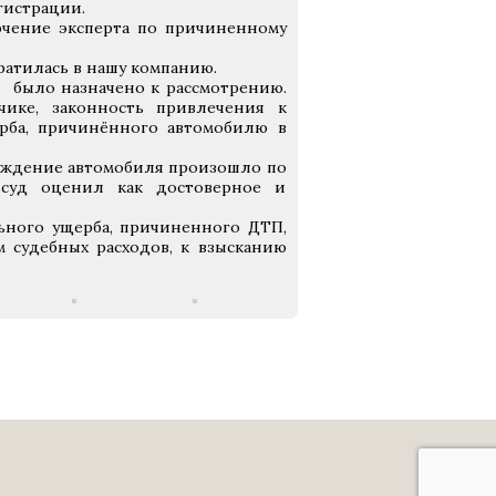
гистрации.
ючение эксперта по причиненному
ратилась в нашу компанию.
 было назначено к рассмотрению.
чике, законность привлечения к
рба, причинённого автомобилю в
еждение автомобиля произошло по
а суд оценил как достоверное и
ьного ущерба, причиненного ДТП,
 судебных расходов, к взысканию