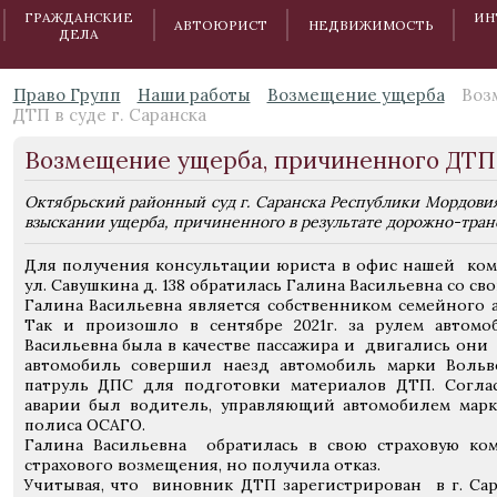
ГРАЖДАНСКИЕ
ИН
АВТОЮРИСТ
НЕДВИЖИМОСТЬ
ДЕЛА
Право Групп
Наши работы
Возмещение ущерба
Воз
ДТП в суде г. Саранска
Возмещение ущерба, причиненного ДТП в
Октябрьский районный суд г. Саранска Республики Мордовия
взыскании ущерба, причиненного в результате дорожно-тра
Для получения консультации юриста в офис нашей комп
ул. Савушкина д. 138 обратилась Галина Васильевна со сво
Галина Васильевна является собственником семейного а
Так и произошло в сентябре 2021г. за рулем автомо
Васильевна была в качестве пассажира и двигались они 
автомобиль совершил наезд автомобиль марки Воль
патруль ДПС для подготовки материалов ДТП. Согл
аварии был водитель, управляющий автомобилем мар
полиса ОСАГО.
Галина Васильевна обратилась в свою страховую к
страхового возмещения, но получила отказ.
Учитывая, что виновник ДТП зарегистрирован в г. Сар