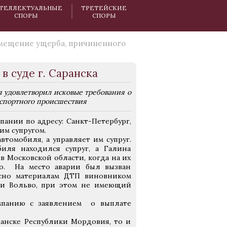
ТЕЛЛЕКТУАЛЬНЫЕ
ТРЕТЕЙСКИЕ
СПОРЫ
СПОРЫ
мещение ущерба, причиненного
 суде г. Саранска
 удовлетворил исковые требования о
нспортного происшествия
ании по адресу: Санкт-Петербург,
им супругом.
втомобиля, а управляет им супруг.
биля находился супруг, а Галина
в Московской области, когда на их
во. На место аварии был вызван
асно материалам ДТП виновником
ки Вольво, при этом не имеющий
омпанию с заявлением о выплате
анске Республики Мордовия, то и