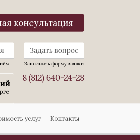
ная консультация
я
Задать вопрос
риём
Заполнить форму заявки
8 (812) 640-24-28
ний
рге
оимость услуг
Контакты