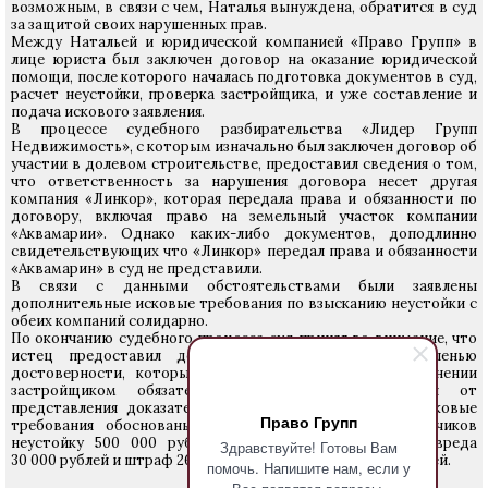
возможным, в связи с чем, Наталья вынуждена, обратится в суд
за защитой своих нарушенных прав.
Между Натальей и юридической компанией «Право Групп» в
лице юриста был заключен договор на оказание юридической
помощи, после которого началась подготовка документов в суд,
расчет неустойки, проверка застройщика, и уже составление и
подача искового заявления.
В процессе судебного разбирательства «Лидер Групп
Недвижимость», с которым изначально был заключен договор об
участии в долевом строительстве, предоставил сведения о том,
что ответственность за нарушения договора несет другая
компания «Линкор», которая передала права и обязанности по
договору, включая право на земельный участок компании
«Аквамарии». Однако каких-либо документов, доподлинно
свидетельствующих что «Линкор» передал права и обязанности
«Аквамарин» в суд не представили.
В связи с данными обстоятельствами были заявлены
дополнительные исковые требования по взысканию неустойки с
обеих компаний солидарно.
По окончанию судебного процесса суд принял во внимание, что
истец предоставил доказательства с разумной степенью
достоверности, которые свидетельствовали о неисполнении
застройщиком обязательств, а так же уклонения от
представления доказательств. Суд пришел к выводу исковые
Право Групп
требования обоснованы, взыскать солидарно с ответчиков
неустойку 500 000 рублей, компенсацию морального вреда
Здравствуйте! Готовы Вам
30 000 рублей и штраф 265 000 рублей, а всего 795 000 рублей.
помочь. Напишите нам, если у