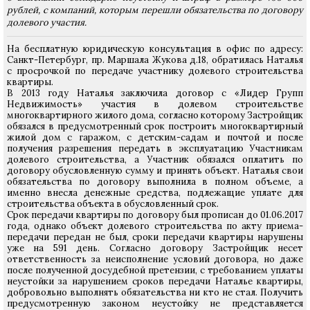
рублей, с компаний, которым перешли обязательства по договору
долевого участия.
На бесплатную юридическую консультация в офис по адресу:
Санкт-Петербург, пр. Маршала Жукова д.18, обратилась Наталья
с просрочкой по передаче участнику долевого строительства
квартиры.
В 2013 году Наталья заключила договор с «Лидер Групп
Недвижимость» участия в долевом строительстве
многоквартирного жилого дома, согласно которому Застройщик
обязался в предусмотренный срок построить многоквартирный
жилой дом с гаражом, с детским-садам и почтой и после
получения разрешения передать в эксплуатацию Участникам
долевого строительства, а Участник обязался оплатить по
договору обусловленную сумму и принять объект. Наталья свои
обязательства по договору выполнила в полном объеме, а
именно внесла денежные средства, подлежащие уплате для
строительства объекта в обусловленный срок.
Срок передачи квартиры по договору был прописан до 01.06.2017
года, однако объект долевого строительства по акту приема-
передачи передан не был, сроки передачи квартиры нарушены
уже на 591 день. Согласно договору Застройщик несет
ответственность за неисполнение условий договора, но даже
после полученной досудебной претензии, с требованием уплаты
неустойки за нарушением сроков передачи Наталье квартиры,
добровольно выполнять обязательства ни кто не стал. Получить
предусмотренную законом неустойку не представляется