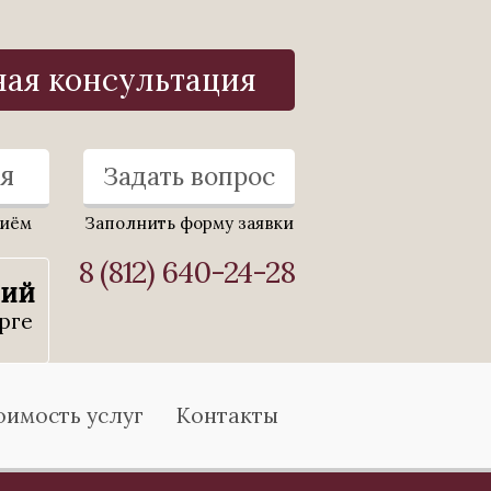
ная консультация
я
Задать вопрос
риём
Заполнить форму заявки
8 (812) 640-24-28
ний
рге
оимость услуг
Контакты