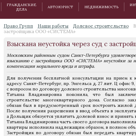
ГРАЖДАНСКИЕ
ИН
АВТОЮРИСТ
НЕДВИЖИМОСТЬ
ДЕЛА
Право Групп
Наши работы
Долевое строительство
В
застройщика ООО «СИСТЕМА»
Взыскана неустойка через суд с заст
Московским районным судом Санкт-Петербурга удовлетворе
взысканию с застройщика ООО «СИСТЕМА» неустойки за н
компенсации морального вреда и штрафа.
Для получения бесплатной консультации на прием к 
адресу: Санкт-Петербург, пр. Энгельса д. 27 лит. Ц офис 
с вопросом по договору долевого строительства многокв
Татьяна Владимировна пояснила, что был заключ
строительстве многоквартирного дома. Согласно за
обязан был в предусмотренный срок построить жилой д
После получения разрешения в ввод объекта в эксплуат
а Дольщик обязуется уплатить долевой взнос и принять 
Татьяна Владимировна часть своего договора выполнила
квартиры исполнила надлежащим образом, в полном объе
Застройщик по договору обязан был передать квартиру 