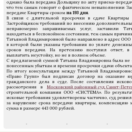
однако была передана Дольщику по акту приема-передач
что тем самым говорит о фактическом невыполнении За
передаче Квартиры сроком
на 193 дня
.
В связи с длительной просрочки в сдаче Квартиры (
Застройщиком требований по внесению дополнительных
неправомерно запрашиваемых услуг, заставили Тат
находиться в беспокойном состоянии, тем самым причин
Татьяной Владимировной было направлено в адрес ОО
в которой были указаны требования по уплате денежны
сроков передачи. На претензию поступил ответ, в
выплатить неустойку, но не в полном объеме.
С предлагаемой суммой Татьяна Владимировна была не с
понесенным убыткам и времени просрочки сдачи объекта
По итогу консультации между Татьяной Владимировн
«Право Групп» был подписан договор на оказание 
гражданского дела в суде. После составления исков
рассмотрения в
Московский районный суд Санкт-Пете
строительной компании ООО «СИСТЕМА». По результат
исковые требования удовлетворены частично, суд решил
за нарушение срока передачи квартиры, компенсацию 
сумма в размере 443 000 рублей.