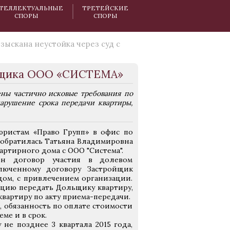
ТЕЛЛЕКТУАЛЬНЫЕ
ТРЕТЕЙСКИЕ
СПОРЫ
СПОРЫ
зыскана неустойка через суд с
ройщика ООО «СИСТЕМА»
ны частично исковые требования по
арушение срока передачи квартиры,
юристам «Право Групп» в офис по
9, обратилась Татьяна Владимировна
артирного дома с ООО "Система".
ен договор участия в долевом
ключенному договору Застройщик
ом, с привлечением организации.
ацию передать Дольщику квартиру,
квартиру по акту приема-передачи.
, обязанность по оплате стоимости
ме и в срок.
не позднее 3 квартала 2015 года,