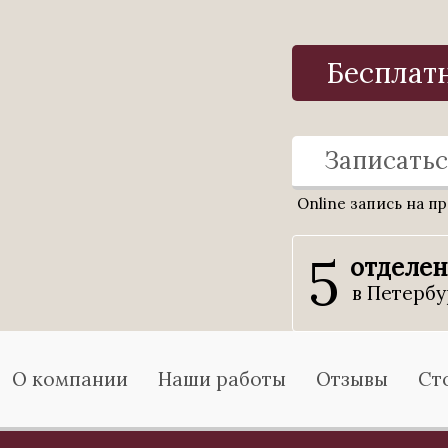
Бесплат
Записатьс
Online запись на п
5
отделе
в Петербу
О компании
Наши работы
Отзывы
Ст