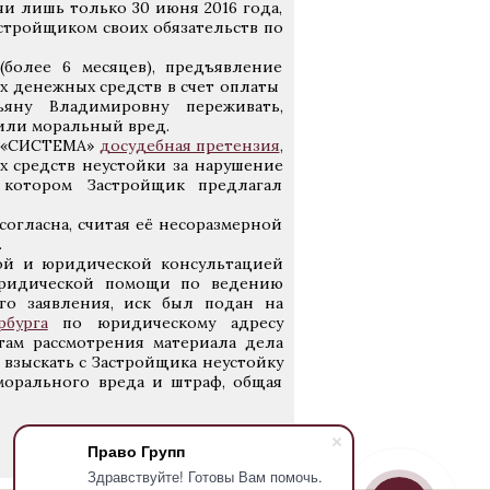
и лишь только 30 июня 2016 года,
стройщиком своих обязательств по
более 6 месяцев), предъявление
 денежных средств в счет оплаты
ьяну Владимировну переживать,
или моральный вред.
О «СИСТЕМА»
досудебная претензия
,
х средств неустойки за нарушение
 котором Застройщик предлагал
огласна, считая её несоразмерной
.
ой и юридической консультацией
юридической помощи по ведению
ого заявления, иск был подан на
рбурга
по юридическому адресу
ам рассмотрения материала дела
 взыскать с Застройщика неустойку
морального вреда и штраф, общая
Право Групп
Здравствуйте! Готовы Вам помочь.