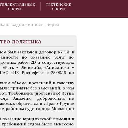
ТЕЛЛЕКТУАЛЬНЫЕ
ТРЕТЕЙСКИЕ
СПОРЫ
СПОРЫ
кана задолженность через
ство должника
ичем был заключен договор № ЗЛ, в
занности по оказанию услуг по
дочных работ 2D и сопутствующих
 «Усть – Ленский», «Анисинско –
АО «НК Роснефть» с 25.08.16 по
лном объеме, претензий к качеству
были приняты без замечаний, о чем
от. Требование (претензию) Истца
услуг Заказчик добровольно не
накомых обратился в «Право Групп»
ом районом суде города Москвы по
а оказание юридической помощи в
х требований судом было вынесено