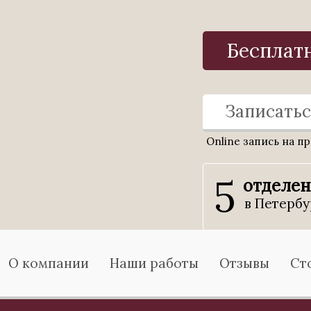
Бесплат
Записатьс
Online запись на п
5
отделе
в Петербу
О компании
Наши работы
Отзывы
Ст