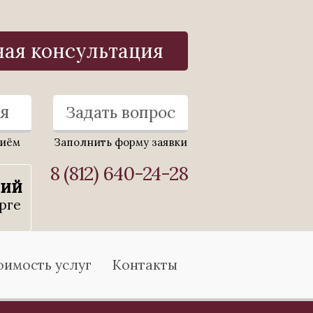
ная консультация
я
Задать вопрос
риём
Заполнить форму заявки
8 (812) 640-24-28
ний
рге
оимость услуг
Контакты