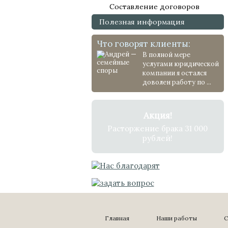
Составление договоров
Полезная информация
Что говорят клиенты:
В полной мере
услугами юридической
компании я остался
доволен работу по ...
Акция!
Расторжение брака 31 000
рублей!
Главная
Наши работы
С