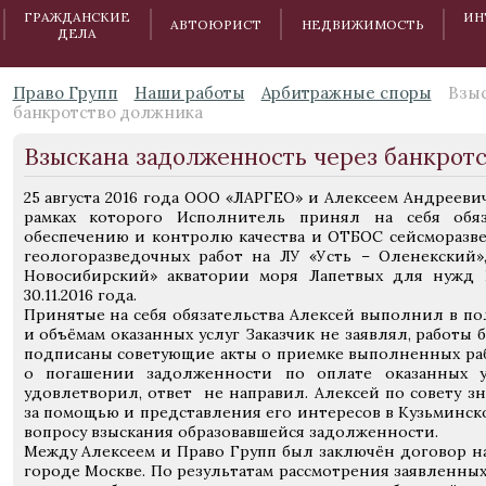
ГРАЖДАНСКИЕ
ИН
АВТОЮРИСТ
НЕДВИЖИМОСТЬ
ДЕЛА
Право Групп
Наши работы
Арбитражные споры
Взыс
банкротство должника
Взыскана задолженность через банкрот
25 августа 2016 года ООО «ЛАРГЕО» и Алексеем Андреев
рамках которого Исполнитель принял на себя обя
обеспечению и контролю качества и ОТБОС сейсморазве
геологоразведочных работ на ЛУ «Усть – Оленекский»,
Новосибирский» акватории моря Лапетвых для нужд П
30.11.2016 года.
Принятые на себя обязательства Алексей выполнил в по
и объёмам оказанных услуг Заказчик не заявлял, работы 
подписаны советующие акты о приемке выполненных раб
о погашении задолженности по оплате оказанных 
удовлетворил, ответ не направил. Алексей по совету з
за помощью и представления его интересов в Кузьминск
вопросу взыскания образовавшейся задолженности.
Между Алексеем и Право Групп был заключён договор н
городе Москве. По результатам рассмотрения заявленны