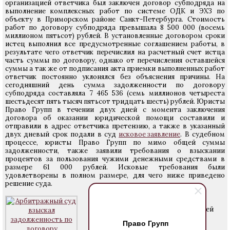
организацией ответчика был заключен договор субподряда на
выполнение комплексных работ по системе ОДК и ЭХЗ по
объекту в Приморском районе Санкт-Петербурга. Стоимость
работ по договору субподряда превышала 8 500 000 (восемь
миллионом пятьсот) рублей. В установленные договором сроки
истец выполнил все предусмотренные соглашением работы, в
результате чего ответчик перечислил на расчетный счет истца
часть суммы по договору, однако от перечисления оставшейся
суммы а так же от подписания акта приемки выполненных работ
ответчик постоянно уклонялся без объяснения причины. На
сегодняшний день сумма задолженности по договору
субподряда составляла 7 465 536 (семь миллионов четыреста
шестьдесят пять тысяч пятьсот тридцать шесть) рублей. Юристы
Право Групп в течении двух дней с момента заключения
договора об оказании юридической помощи составили и
отправили в адрес ответчика претензию, а также в указанный
двух дневый срок подали в суд
исковое заявление
. В судебном
процессе, юристы Право Групп по мимо общей суммы
задолженности, также заявили требования о взыскании
процентов за пользования чужими денежными средствами в
размере 61 000 рублей. Исковые требования были
удовлетворены в полном размере, для чего ниже приведено
решение суда.
требования о
7 465 536 рублей
взыскании
Право Групп