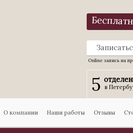
Бесплат
Записатьс
Online запись на п
5
отделе
в Петербу
О компании
Наши работы
Отзывы
Ст