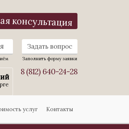
ная консультация
я
Задать вопрос
риём
Заполнить форму заявки
8 (812) 640-24-28
ний
рге
оимость услуг
Контакты