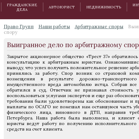
ГРАЖДАНСКИЕ
ИН
АВТОЮРИСТ
НЕДВИЖИМОСТЬ
ДЕЛА
Право Групп
Наши работы
Арбитражные споры
Выиг
спору
Выигранное дело по арбитражному спор
Закрытое акционерное общество «Трест 37» обратилос
консультацию к арбитражным юристам. Ознакомивши
выводу, что успех получить положительное решение арб
принялись за работу. Спор возник со страховой ком
возмещения в результате дорожно-транспортног
имущественного вреда автомобилю истца. Собрав вс
обратился в суд. Ответчик не признавал стоимость 
воспользоваться услугами экспертов и еще раз обоснова
требования были удовлетворены как обоснованные и 
выплаты по ОСАГО не помешал нам оставшуюся часть уб
физического лица, виновного в ДТП, направив тре
Петербурга. Наша работа была выполнена, и клиент 
юристы ведут работу по получению исполнительного
средств на счет клиента.