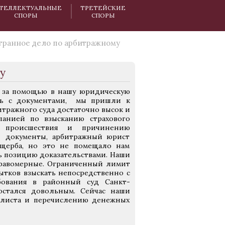
ТЕЛЛЕКТУАЛЬНЫЕ
ТРЕТЕЙСКИЕ
СПОРЫ
СПОРЫ
ранное дело по арбитражному
у
ь за помощью в нашу юридическую
сь с документами, мы пришли к
итражного суда достаточно высок и
панией по взысканию страхового
о происшествия и причинению
е документы, арбитражный юрист
ущерба, но это не помещало нам
ть позицию доказательствами. Наши
правомерные. Ограниченный лимит
ытков взыскать непосредственно с
бования в районный суд Санкт-
остался довольным. Сейчас наши
 листа и перечислению денежных