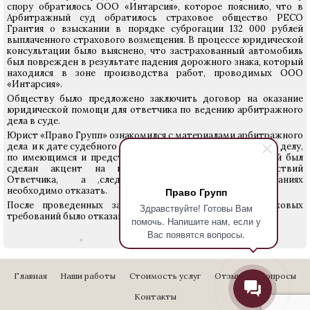
спору обратилось ООО «Интарсия», которое пояснило, что в
Арбитражный суд обратилось страховое общество РЕСО
Грантия о взыскании в порядке суброгации 132 000 рублей
выплаченного страхового возмещения. В процессе юридической
консультации было выяснено, что застрахованный автомобиль
был поврежден в результате падения дорожного знака, который
находился в зоне производства работ, проводимых ООО
«Интарсия».
Обществу было предложено заключить договор на оказание
юридической помощи для ответчика по ведению арбитражного
дела в суде.
Юрист «Право Групп» ознакомился с материалами арбитражного
дела и к дате судебного заседания подготовил позицию по делу,
по имеющимся и представленным документам, в которой был
сделан акцент на недоказанность виновных действий
Ответчика, а ,следовательно в исковых требованиях
необходимо отказать.
Право Групп
После проведенных заседаний в удовлетворении исковых
Здравствуйте! Готовы Вам
требований было отказано.
помочь. Напишите нам, если у
Вас появятся вопросы.
Главная
Наши работы
Стоимость услуг
Отзывы
Вопросы
Контакты