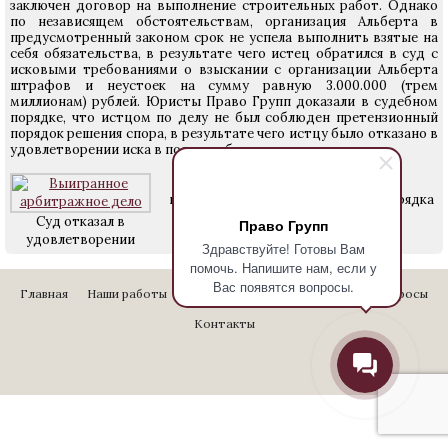
заключен договор на выполнение строительных работ. Однако
по независящем обстоятельствам, организация Альберта в
предусмотренный законом срок не успела выполнить взятые на
себя обязательства, в результате чего истец обратился в суд с
исковыми требованиями о взыскании с организации Альберта
штрафов и неустоек на сумму равную 3.000.000 (трем
миллионам) рублей. Юристы Право Групп доказали в судебном
порядке, что истцом по делу не был соблюден претензионный
порядок решения спора, в результате чего истцу было отказано в
удовлетворении иска в полном объеме.
иска по причине
досудебного порядка
нарушения
Суд отказал в
Право Групп
удовлетворении
Здравствуйте! Готовы Вам
помочь. Напишите нам, если у
Вас появятся вопросы.
Главная
Наши работы
Стоимость услуг
Отзывы
Вопросы
Контакты