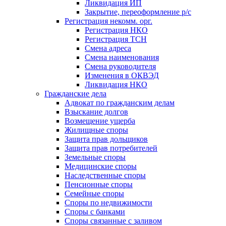
Ликвидация ИП
Закрытие, переоформление р/с
Регистрация некомм. орг.
Регистрация НКО
Регистрация ТСН
Смена адреса
Смена наименования
Смена руководителя
Изменения в ОКВЭД
Ликвидация НКО
Гражданские дела
Адвокат по гражданским делам
Взыскание долгов
Возмещение ущерба
Жилищные споры
Защита прав дольщиков
Защита прав потребителей
Земельные споры
Медицинские споры
Наследственные споры
Пенсионные споры
Семейные споры
Cпоры по недвижимости
Споры с банками
Споры связанные с заливом