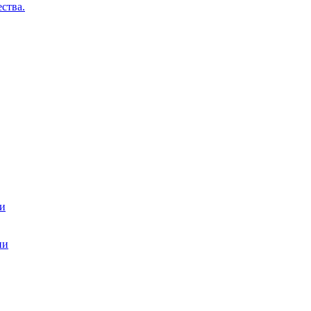
ства.
ти
ии