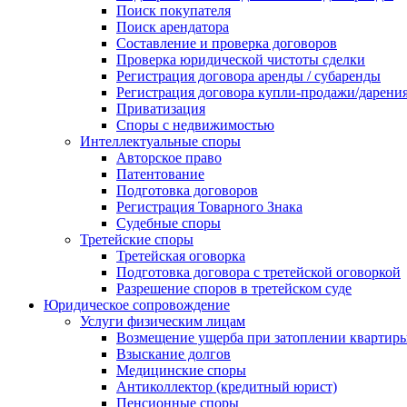
Поиск покупателя
Поиск арендатора
Составление и проверка договоров
Проверка юридической чистоты сделки
Регистрация договора аренды / субаренды
Регистрация договора купли-продажи/дарени
Приватизация
Cпоры с недвижимостью
Интеллектуальные споры
Авторское право
Патентование
Подготовка договоров
Регистрация Товарного Знака
Судебные споры
Третейские споры
Третейская оговорка
Подготовка договора с третейской оговоркой
Разрешение споров в третейском суде
Юридическое сопровождение
Услуги физическим лицам
Возмещение ущерба при затоплении квартир
Взыскание долгов
Медицинские споры
Антиколлектор (кредитный юрист)
Пенсионные споры