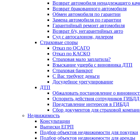
Возврат автомобиля ненадлежащего каче
Возврат бракованного автомобиля
Обмен автомобиля по гарантии
Замена автомобиля по гарантии
Гарантийный ремонт автомобиля
Возврат б/у, негарантийных авто
Суд с автосалоном, дилером
Страховые споры
Отказ по ОСАГО
Отказ по КАСКО
Страховая мало заплатила?
Взыскание ущерба с виновника ДТП
Страховая банкрот
С Вас требуют деньги
Досудебное урегулирование
ДТП
Обжаловать постановление о виновнос
Оспорить действия сотрудников ГИБДД
Представление интересов в ГИБДД
Сбор документов для страховой компан
Недвижимость
Консультации
Выписки ЕГРП
Подбор объектов недвижимости для покупки
Подбор объектов недвижимости для аренды