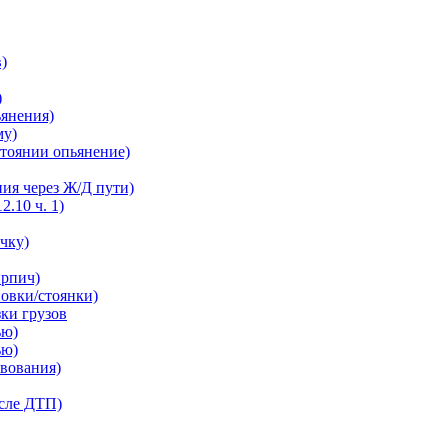
в)
)
ьянения)
му)
остоянии опьянение)
ния через Ж/Д пути)
2.10 ч. 1)
ечку)
ирпич)
новки/стоянки)
зки грузов
ью)
ью)
твования)
осле ДТП)