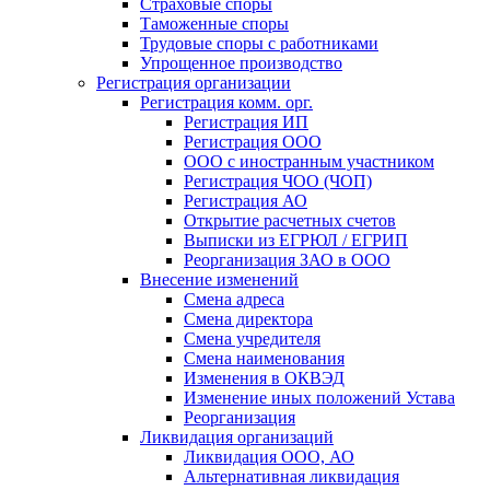
Страховые споры
Таможенные споры
Трудовые споры с работниками
Упрощенное производство
Регистрация организации
Регистрация комм. орг.
Регистрация ИП
Регистрация ООО
ООО с иностранным участником
Регистрация ЧОО (ЧОП)
Регистрация АО
Открытие расчетных счетов
Выписки из ЕГРЮЛ / ЕГРИП
Реорганизация ЗАО в ООО
Внесение изменений
Смена адреса
Смена директора
Cмена учредителя
Смена наименования
Изменения в ОКВЭД
Изменение иных положений Устава
Реорганизация
Ликвидация организаций
Ликвидация ООО, АО
Альтернативная ликвидация