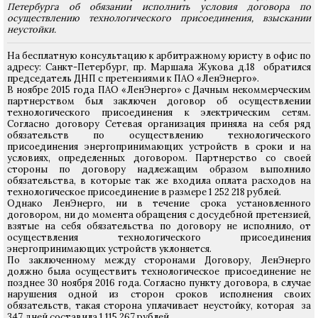
Петербурга
об обязании исполнить условия договора по
осуществлению технологического присоединения, взыскании
неустойки.
На бесплатную консультацию к арбитражному юристу в офис по
адресу: Санкт-Петербург, пр. Маршала Жукова д.18 обратился
председатель ДНП с претензиями к ПАО «ЛенЭнерго».
В ноябре 2015 года ПАО «ЛенЭнерго» с Дачным некоммерческим
партнерством был заключен договор об осуществлении
технологического присоединения к электрическим сетям.
Согласно договору Сетевая организация приняла на себя ряд
обязательств по осуществлению технологического
присоединения энергопринимающих устройств в сроки и на
условиях, определенных договором. Партнерство со своей
стороны по договору надлежащим образом выполнило
обязательства, в которые так же входила оплата расходов на
технологическое присоединение в размере 1 252 218 рублей.
Однако ЛенЭнерго, ни в течение срока установленного
договором, ни до момента обращения с досудебной претензией,
взятые на себя обязательства по договору не исполнило, от
осуществления технологического присоединения
энергопринимающих устройств уклоняется.
По заключенному между сторонами Договору, ЛенЭнерго
должно была осуществить технологическое присоединение не
позднее 30 ноября 2016 года. Согласно пункту договора, в случае
нарушения одной из сторон сроков исполнения своих
обязательств, такая сторона уплачивает неустойку, которая за
347 дней составила 1 115 267 рублей.