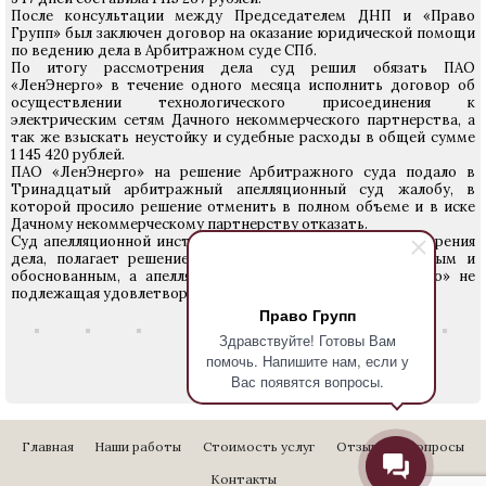
После консультации между Председателем ДНП и «Право
Групп» был заключен договор на оказание юридической помощи
по ведению дела в Арбитражном суде СПб.
По итогу рассмотрения дела суд решил обязать ПАО
«ЛенЭнерго» в течение одного месяца исполнить договор об
осуществлении технологического присоединения к
электрическим сетям Дачного некоммерческого партнерства, а
так же взыскать неустойку и судебные расходы в общей сумме
1 145 420 рублей.
ПАО «ЛенЭнерго» на решение Арбитражного суда подало в
Тринадцатый арбитражный апелляционный суд жалобу, в
которой просило решение отменить в полном объеме и в иске
Дачному некоммерческому партнерству отказать.
Суд апелляционной инстанции после повторного рассмотрения
дела, полагает решение суда первой инстанции законным и
обоснованным, а апелляционная жалоба ПАО «ЛенЭнерго» не
подлежащая удовлетворению.
Право Групп
Здравствуйте! Готовы Вам
помочь. Напишите нам, если у
Вас появятся вопросы.
Главная
Наши работы
Стоимость услуг
Отзывы
Вопросы
Контакты