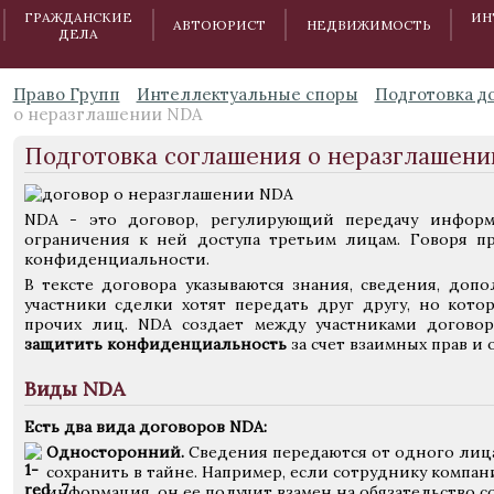
ГРАЖДАНСКИЕ
ИН
АВТОЮРИСТ
НЕДВИЖИМОСТЬ
ДЕЛА
Право Групп
Интеллектуальные споры
Подготовка д
о неразглашении NDA
Подготовка соглашения о неразглашен
NDA - это договор, регулирующий передачу инфор
ограничения к ней доступа третьим лицам. Говоря п
конфиденциальности.
В тексте договора указываются знания, сведения, доп
участники сделки хотят передать друг другу, но кото
прочих лиц. NDA создает между участниками догово
защитить конфиденциальность
за счет взаимных прав и 
Виды NDA
Есть два вида договоров NDA:
Односторонний.
Сведения передаются от одного лица 
сохранить в тайне. Например, если сотруднику компан
информация, он ее получит взамен на обязательство с