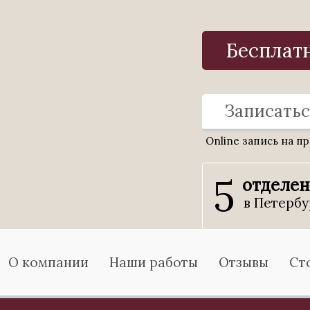
Бесплат
Записатьс
Online запись на п
5
отделе
в Петербу
О компании
Наши работы
Отзывы
Ст