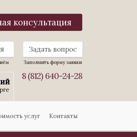
ная консультация
я
Задать вопрос
риём
Заполнить форму заявки
8 (812) 640-24-28
ний
рге
оимость услуг
Контакты