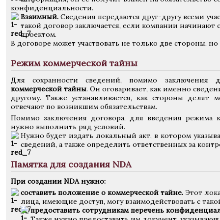
конфиденциальности.
Взаимный.
Сведения передаются друг-другу всеми уча
такой договор заключается, если компании начинают 
проектом.
В договоре может участвовать не только две стороны, но 
Режим коммерческой тайны
Для сохранности сведений, помимо заключения 
коммерческой тайны
. Он оговаривает, как именно сведе
другому. Также устанавливается, как стороны делят
отвечают по возникшим обязательствам.
Помимо заключения договора, для введения режима к
нужно выполнить ряд условий.
Нужно будет издать локальный акт, в котором указы
сведений, а также определить ответственных за контр
Памятка для создания NDA
При создании NDA нужно:
составить положение о коммерческой тайне.
Этот лока
лица, имеющие доступ, могу взаимодействовать с так
предоставить сотрудникам перечень конфиденциа
Также нужно предоставить им документ, указывающ