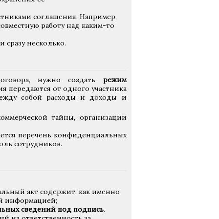
стниками соглашения. Например,
совместную работу над каким-то
и сразу несколько.
договора, нужно создать
режим
ния передаются от одного участника
 между собой расходы и доходы и
оммерческой тайны, организации
вается перечень конфиденциальных
оль сотрудников.
льный акт содержит, как именно
ой информацией;
льных сведений под подпись
.
ий на ответственность за