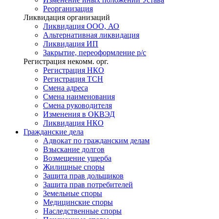
Реорганизация
Ликвидация организаций
Ликвидация ООО, АО
Альтернативная ликвидация
Ликвидация ИП
Закрытие, переоформление р/с
Регистрация некомм. орг.
Регистрация НКО
Регистрация ТСН
Смена адреса
Смена наименования
Смена руководителя
Изменения в ОКВЭД
Ликвидация НКО
Гражданские
дела
Адвокат по гражданским делам
Взыскание долгов
Возмещение ущерба
Жилищные споры
Защита прав дольщиков
Защита прав потребителей
Земельные споры
Медицинские споры
Наследственные споры