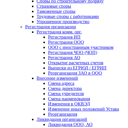
Споры по строительному подряду
Страховые споры
Таможенные споры
Трудовые споры с работниками
Упрощенное производство
Регистрация организации
Регистрация комм. орг.
Регистрация ИП
Регистрация ООО
ООО с иностранным участником
Регистрация ЧОО (ЧОП)
Регистрация АО
Открытие расчетных счетов
Выписки из ЕГРЮЛ / ЕГРИП
Реорганизация ЗАО в ООО
Внесение изменений
Смена адреса
Смена директора
Cмена учредителя
Смена наименования
Изменения в ОКВЭД
Изменение иных положений Устава
Реорганизация
Ликвидация организаций
Ликвидация ООО, АО