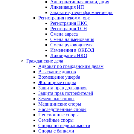
Альтернативная ликвидация
Ликвидация ИП
Закрытие, переоформление р/с
Регистрация некомм. орг.
Регистрация НКО
Регистрация ТСН
Смена адреса
Смена наименования
Смена руководителя
Изменения в ОКВЭД
Ликвидация НКО
Гражданские дела
Адвокат по гражданским делам
Взыскание долгов
Возмещение ущерба
Жилищные споры
Защита прав дольщиков
Защита прав потребителей
Земельные споры
Медицинские споры
Наследственные споры
Пенсионные споры
Семейные споры
Cпоры по недвижимости
Споры с банками