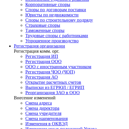
Корпоративные споры
Споры по договорам поставки
Юристы по недвижимости
Споры по строительному подряду
Страховые споры
Таможенные споры
Трудовые споры с работниками
Упрощенное производство
Регистрация
организации
Регистрация комм. орг.
Регистрация ИП
Регистрация ООО
ООО с иностранным участником
Регистрация ЧОО (ЧОП)
Регистрация АО
Открытие расчетных счетов
Выписки из ЕГРЮЛ / ЕГРИП
Реорганизация ЗАО в ООО
Внесение изменений
Смена адреса
Смена директора
Cмена учредителя
Смена наименования
Изменения в ОКВЭД
Изменение иных положений Устава