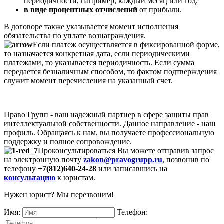
периодичности, например, каждый месяц или год;
в виде процентных отчислений
от прибыли.
В договоре также указывается момент исполнения
обязательства по уплате вознаграждения.
Если платеж осуществляется в фиксированной форме,
то назначается конкретная дата, если периодическими
платежами, то указывается периодичность. Если сумма
передается безналичным способом, то фактом подтверждения
служит момент перечисления на указанный счет.
Право Групп - ваш надежный партнер в сфере защиты прав
интеллектуальной собственности. Данное направление - наш
профиль. Обращаясь к нам, вы получаете профессиональную
поддержку и полное сопровождение.
Проконсультироваться Вы можете отправив запрос
на электронную почту
zakon@pravogrupp.ru
, позвонив по
телефону
+7(812)640-24-28
или записавшись на
консультацию
к юристам.
Нужен юрист? Мы перезвоним!
Имя:
Телефон: