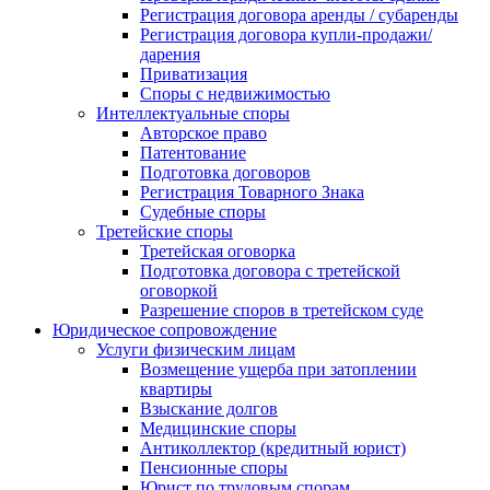
Регистрация договора аренды / субаренды
Регистрация договора купли-продажи/
дарения
Приватизация
Cпоры с недвижимостью
Интеллектуальные споры
Авторское право
Патентование
Подготовка договоров
Регистрация Товарного Знака
Судебные споры
Третейские споры
Третейская оговорка
Подготовка договора с третейской
оговоркой
Разрешение споров в третейском суде
Юридическое сопровождение
Услуги физическим лицам
Возмещение ущерба при затоплении
квартиры
Взыскание долгов
Медицинские споры
Антиколлектор (кредитный юрист)
Пенсионные споры
Юрист по трудовым спорам