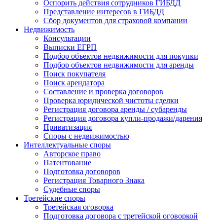
Оспорить действия сотрудников ГИБДД
Представление интересов в ГИБДД
Сбор документов для страховой компании
Недвижимость
Консультации
Выписки ЕГРП
Подбор объектов недвижимости для покупки
Подбор объектов недвижимости для аренды
Поиск покупателя
Поиск арендатора
Составление и проверка договоров
Проверка юридической чистоты сделки
Регистрация договора аренды / субаренды
Регистрация договора купли-продажи/дарения
Приватизация
Cпоры с недвижимостью
Интеллектуальные
споры
Авторское право
Патентование
Подготовка договоров
Регистрация Товарного Знака
Судебные споры
Третейские
споры
Третейская оговорка
Подготовка договора с третейской оговоркой