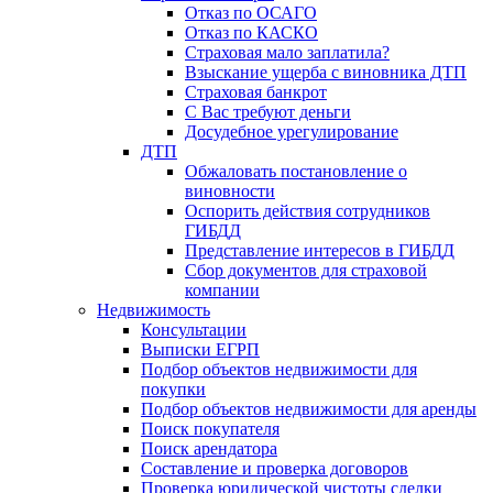
Отказ по ОСАГО
Отказ по КАСКО
Страховая мало заплатила?
Взыскание ущерба с виновника ДТП
Страховая банкрот
С Вас требуют деньги
Досудебное урегулирование
ДТП
Обжаловать постановление о
виновности
Оспорить действия сотрудников
ГИБДД
Представление интересов в ГИБДД
Сбор документов для страховой
компании
Недвижимость
Консультации
Выписки ЕГРП
Подбор объектов недвижимости для
покупки
Подбор объектов недвижимости для аренды
Поиск покупателя
Поиск арендатора
Составление и проверка договоров
Проверка юридической чистоты сделки