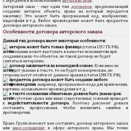
с передачей и использованием
авторских прав
.
Авторский заказ - еще один тип
договоров
, предполагающий
создание автором объекта, права на который передается
заказчику. Это может быть программный код, изображение,
видеофайл и т.д. Любое произведение может быть предметом
договора авторского заказа.
Особенности договора авторского заказа
Данный тип договора имеет некоторые особенности:
автором может быть только физлицо
(статья 1257 ГК РФ).
Компания может выступать в качестве исполнителя при
создании каких-то объектов, но такой договор не будет
считаться авторским;
договор заключается на возмездной основе
. Если иное не
будет указано в тексте, то он будет коммерческим, но
стороны могут отойти от данного правил (статья 1288 ГК РФ);
предметом договора может быть создание любого
произведения
, например, программного кода для приложения,
картины, музыкального произведения и т.д.;
в тексте соглашения обязательно должен быть указан срок
.
Отсутствие срока или иных существенных условий приведет
к
недействительности договора
. Поэтому документ должен
составлять профессионал, чтобы исключить ошибки и
противоречия.
Право Групп поможет вам составить договор авторского заказа
или
иное соглашение
в сфере авторского права. Мы точно