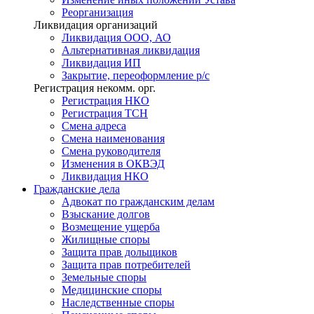
Реорганизация
Ликвидация организаций
Ликвидация ООО, АО
Альтернативная ликвидация
Ликвидация ИП
Закрытие, переоформление р/с
Регистрация некомм. орг.
Регистрация НКО
Регистрация ТСН
Смена адреса
Смена наименования
Смена руководителя
Изменения в ОКВЭД
Ликвидация НКО
Гражданские
дела
Адвокат по гражданским делам
Взыскание долгов
Возмещение ущерба
Жилищные споры
Защита прав дольщиков
Защита прав потребителей
Земельные споры
Медицинские споры
Наследственные споры