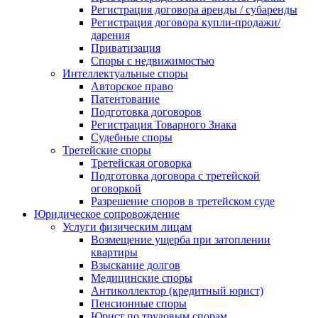
Регистрация договора аренды / субаренды
Регистрация договора купли-продажи/
дарения
Приватизация
Cпоры с недвижимостью
Интеллектуальные споры
Авторское право
Патентование
Подготовка договоров
Регистрация Товарного Знака
Судебные споры
Третейские споры
Третейская оговорка
Подготовка договора с третейской
оговоркой
Разрешение споров в третейском суде
Юридическое сопровождение
Услуги физическим лицам
Возмещение ущерба при затоплении
квартиры
Взыскание долгов
Медицинские споры
Антиколлектор (кредитный юрист)
Пенсионные споры
Юрист по трудовым спорам