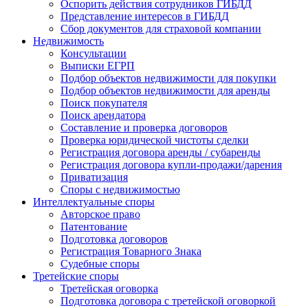
Оспорить действия сотрудников ГИБДД
Представление интересов в ГИБДД
Сбор документов для страховой компании
Недвижимость
Консультации
Выписки ЕГРП
Подбор объектов недвижимости для покупки
Подбор объектов недвижимости для аренды
Поиск покупателя
Поиск арендатора
Составление и проверка договоров
Проверка юридической чистоты сделки
Регистрация договора аренды / субаренды
Регистрация договора купли-продажи/дарения
Приватизация
Cпоры с недвижимостью
Интеллектуальные
споры
Авторское право
Патентование
Подготовка договоров
Регистрация Товарного Знака
Судебные споры
Третейские
споры
Третейская оговорка
Подготовка договора с третейской оговоркой