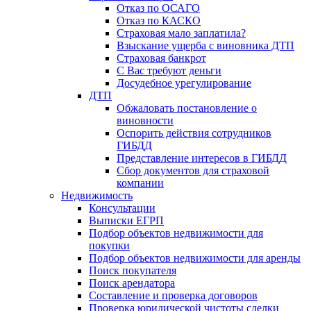
Отказ по ОСАГО
Отказ по КАСКО
Страховая мало заплатила?
Взыскание ущерба с виновника ДТП
Страховая банкрот
С Вас требуют деньги
Досудебное урегулирование
ДТП
Обжаловать постановление о
виновности
Оспорить действия сотрудников
ГИБДД
Представление интересов в ГИБДД
Сбор документов для страховой
компании
Недвижимость
Консультации
Выписки ЕГРП
Подбор объектов недвижимости для
покупки
Подбор объектов недвижимости для аренды
Поиск покупателя
Поиск арендатора
Составление и проверка договоров
Проверка юридической чистоты сделки