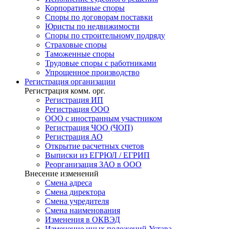
Корпоративные споры
Споры по договорам поставки
Юристы по недвижимости
Споры по строительному подряду
Страховые споры
Таможенные споры
Трудовые споры с работниками
Упрощенное производство
Регистрация
организации
Регистрация комм. орг.
Регистрация ИП
Регистрация ООО
ООО с иностранным участником
Регистрация ЧОО (ЧОП)
Регистрация АО
Открытие расчетных счетов
Выписки из ЕГРЮЛ / ЕГРИП
Реорганизация ЗАО в ООО
Внесение изменений
Смена адреса
Смена директора
Cмена учредителя
Смена наименования
Изменения в ОКВЭД
Изменение иных положений Устава