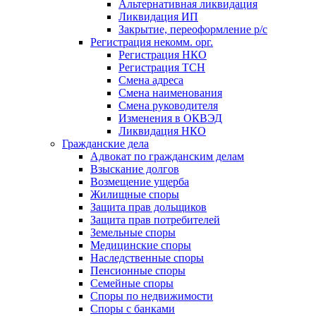
Альтернативная ликвидация
Ликвидация ИП
Закрытие, переоформление р/с
Регистрация некомм. орг.
Регистрация НКО
Регистрация ТСН
Смена адреса
Смена наименования
Смена руководителя
Изменения в ОКВЭД
Ликвидация НКО
Гражданские дела
Адвокат по гражданским делам
Взыскание долгов
Возмещение ущерба
Жилищные споры
Защита прав дольщиков
Защита прав потребителей
Земельные споры
Медицинские споры
Наследственные споры
Пенсионные споры
Семейные споры
Cпоры по недвижимости
Споры с банками