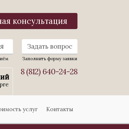
ная консультация
я
Задать вопрос
риём
Заполнить форму заявки
8 (812) 640-24-28
ний
рге
оимость услуг
Контакты