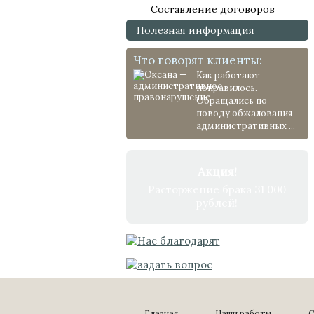
Составление договоров
Полезная информация
Что говорят клиенты:
Как работают
понравилось.
Обращались по
поводу обжалования
административных ...
Акция!
Расторжение брака 31 000
рублей!
Главная
Наши работы
С