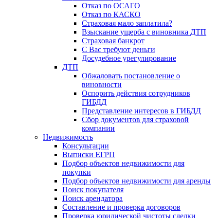
Отказ по ОСАГО
Отказ по КАСКО
Страховая мало заплатила?
Взыскание ущерба с виновника ДТП
Страховая банкрот
С Вас требуют деньги
Досудебное урегулирование
ДТП
Обжаловать постановление о
виновности
Оспорить действия сотрудников
ГИБДД
Представление интересов в ГИБДД
Сбор документов для страховой
компании
Недвижимость
Консультации
Выписки ЕГРП
Подбор объектов недвижимости для
покупки
Подбор объектов недвижимости для аренды
Поиск покупателя
Поиск арендатора
Составление и проверка договоров
Проверка юридической чистоты сделки