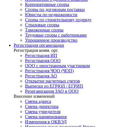
Корпоративные споры
Споры по договорам поставки
Юристы по недвижимости
Споры по строительному подряду
Страховые споры
Таможенные споры
Трудовые споры с работниками
Упрощенное производство
Регистрация
организации
Регистрация комм. орг.
Регистрация ИП
Регистрация ООО
ООО с иностранным участником
Регистрация ЧОО (ЧОП)
Регистрация АО
Открытие расчетных счетов
Выписки из ЕГРЮЛ / ЕГРИП
Реорганизация ЗАО в ООО
Внесение изменений
Смена адреса
Смена директора
Cмена учредителя
Смена наименования
Изменения в ОКВЭД
Изменение иных положений Устава