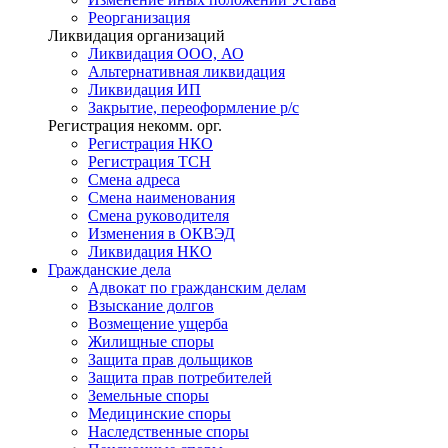
Реорганизация
Ликвидация организаций
Ликвидация ООО, АО
Альтернативная ликвидация
Ликвидация ИП
Закрытие, переоформление р/с
Регистрация некомм. орг.
Регистрация НКО
Регистрация ТСН
Смена адреса
Смена наименования
Смена руководителя
Изменения в ОКВЭД
Ликвидация НКО
Гражданские
дела
Адвокат по гражданским делам
Взыскание долгов
Возмещение ущерба
Жилищные споры
Защита прав дольщиков
Защита прав потребителей
Земельные споры
Медицинские споры
Наследственные споры