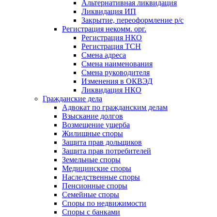
Альтернативная ликвидация
Ликвидация ИП
Закрытие, переоформление р/с
Регистрация некомм. орг.
Регистрация НКО
Регистрация ТСН
Смена адреса
Смена наименования
Смена руководителя
Изменения в ОКВЭД
Ликвидация НКО
Гражданские дела
Адвокат по гражданским делам
Взыскание долгов
Возмещение ущерба
Жилищные споры
Защита прав дольщиков
Защита прав потребителей
Земельные споры
Медицинские споры
Наследственные споры
Пенсионные споры
Семейные споры
Cпоры по недвижимости
Споры с банками