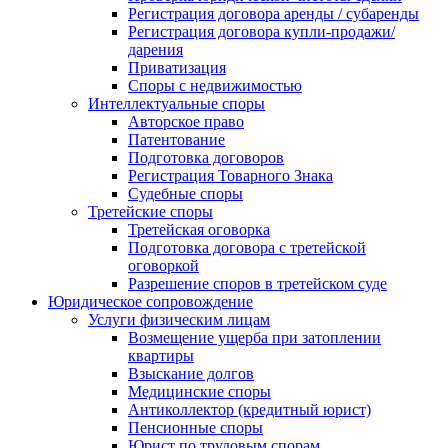
Регистрация договора аренды / субаренды
Регистрация договора купли-продажи/
дарения
Приватизация
Cпоры с недвижимостью
Интеллектуальные споры
Авторское право
Патентование
Подготовка договоров
Регистрация Товарного Знака
Судебные споры
Третейские споры
Третейская оговорка
Подготовка договора с третейской
оговоркой
Разрешение споров в третейском суде
Юридическое сопровождение
Услуги физическим лицам
Возмещение ущерба при затоплении
квартиры
Взыскание долгов
Медицинские споры
Антиколлектор (кредитный юрист)
Пенсионные споры
Юрист по трудовым спорам