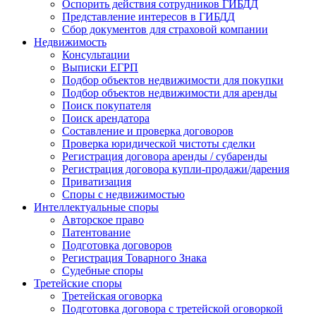
Оспорить действия сотрудников ГИБДД
Представление интересов в ГИБДД
Сбор документов для страховой компании
Недвижимость
Консультации
Выписки ЕГРП
Подбор объектов недвижимости для покупки
Подбор объектов недвижимости для аренды
Поиск покупателя
Поиск арендатора
Составление и проверка договоров
Проверка юридической чистоты сделки
Регистрация договора аренды / субаренды
Регистрация договора купли-продажи/дарения
Приватизация
Cпоры с недвижимостью
Интеллектуальные
споры
Авторское право
Патентование
Подготовка договоров
Регистрация Товарного Знака
Судебные споры
Третейские
споры
Третейская оговорка
Подготовка договора с третейской оговоркой