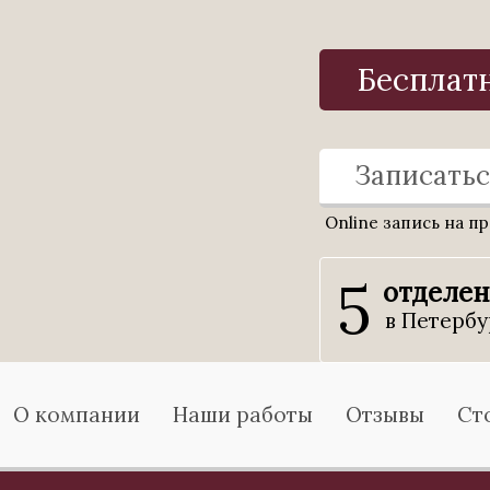
Бесплат
Записатьс
Online запись на п
5
отделе
в Петербу
О компании
Наши работы
Отзывы
Ст