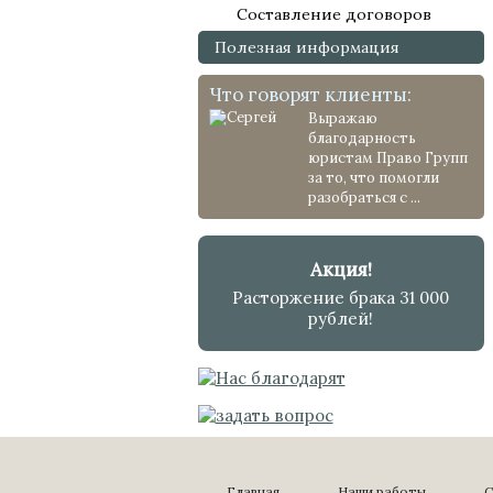
Составление договоров
Полезная информация
Что говорят клиенты:
Выражаю
благодарность
юристам Право Групп
за то, что помогли
разобраться с ...
Акция!
Расторжение брака 31 000
рублей!
Главная
Наши работы
С