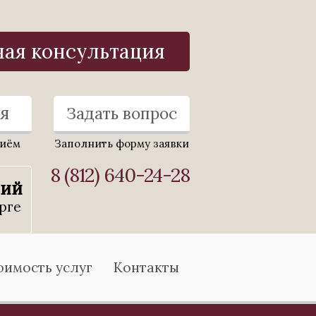
ная консультация
я
Задать вопрос
риём
Заполнить форму заявки
8 (812) 640-24-28
ний
рге
оимость услуг
Контакты