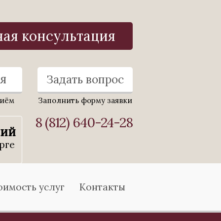
ная консультация
я
Задать вопрос
риём
Заполнить форму заявки
8 (812) 640-24-28
ний
рге
оимость услуг
Контакты