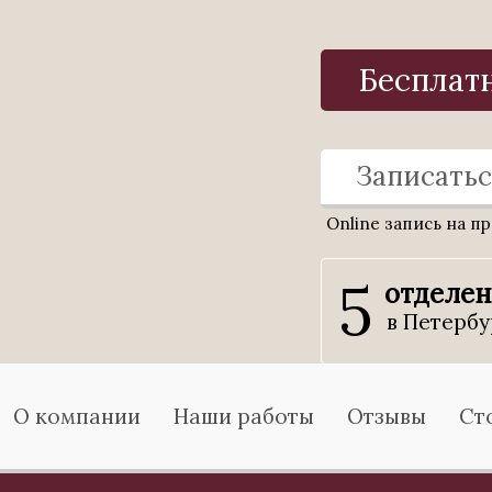
Бесплат
Записатьс
Online запись на п
5
отделе
в Петербу
О компании
Наши работы
Отзывы
Ст