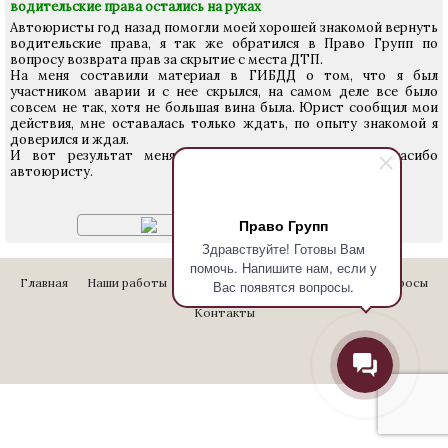
водительские права остались на руках
Автоюристы год назад помогли моей хорошей знакомой вернуть
водительские права, я так же обратился в Право Групп по
вопросу возврата прав за скрытие с места ДТП.
На меня составили материал в ГИБДД о том, что я был
участником аварии и с нее скрылся, на самом деле все было
совсем не так, хотя не большая вина была. Юрист сообщил мои
действия, мне оставалась только ждать, по опыту знакомой я
доверился и ждал.
И вот результат меня не лишили прав, большое спасибо
автоюристу.
Решение суда:
Право Групп
Здравствуйте! Готовы Вам
помочь. Напишите нам, если у
Главная
Наши работы
Стоимость услуг
Отзывы
Вопросы
Вас появятся вопросы.
Контакты