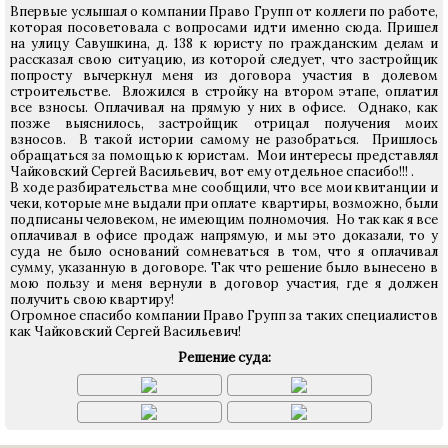
Впервые услышал о компании Право Групп от коллеги по работе,
которая посоветовала с вопросами идти именно сюда. Пришел
на улицу Савушкина, д. 138 к юристу по гражданским делам и
рассказал свою ситуацию, из которой следует, что застройщик
попросту вычеркнул меня из договора участия в долевом
строительстве. Вложился в стройку на втором этапе, оплатил
все взносы. Оплачивал на прямую у них в офисе. Однако, как
позже выяснилось, застройщик отрицал получения моих
взносов. В такой истории самому не разобраться. Пришлось
обращаться за помощью к юристам. Мои интересы представлял
Чайковский Сергей Васильевич, вот ему отдельное спасибо!!! .
В ходе разбирательства мне сообщили, что все мои квитанции и
чеки, которые мне выдали при оплате квартиры, возможно, были
подписаны человеком, не имеющим полномочия. Но так как я все
оплачивал в офисе продаж напрямую, и мы это доказали, то у
суда не было оснований сомневаться в том, что я оплачивал
сумму, указанную в договоре. Так что решение было вынесено в
мою пользу и меня вернули в договор участия, где я должен
получить свою квартиру!
Огромное спасибо компании Право Групп за таких специалистов
как Чайковский Сергей Васильевич!
Решение суда: