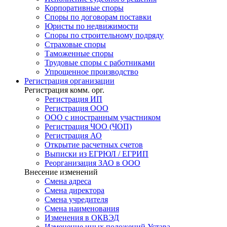
Корпоративные споры
Споры по договорам поставки
Юристы по недвижимости
Споры по строительному подряду
Страховые споры
Таможенные споры
Трудовые споры с работниками
Упрощенное производство
Регистрация
организации
Регистрация комм. орг.
Регистрация ИП
Регистрация ООО
ООО с иностранным участником
Регистрация ЧОО (ЧОП)
Регистрация АО
Открытие расчетных счетов
Выписки из ЕГРЮЛ / ЕГРИП
Реорганизация ЗАО в ООО
Внесение изменений
Смена адреса
Смена директора
Cмена учредителя
Смена наименования
Изменения в ОКВЭД
Изменение иных положений Устава