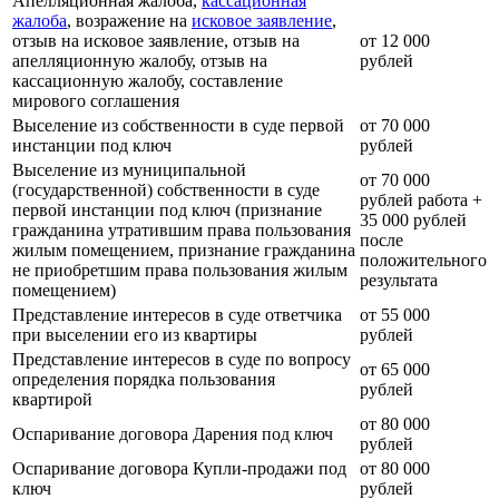
Апелляционная жалоба,
кассационная
жалоба
, возражение на
исковое заявление
,
отзыв на исковое заявление, отзыв на
от 12 000
апелляционную жалобу, отзыв на
рублей
кассационную жалобу, составление
мирового соглашения
Выселение из собственности в суде первой
от 70 000
инстанции под ключ
рублей
Выселение из муниципальной
от 70 000
(государственной) собственности в суде
рублей работа +
первой инстанции под ключ (признание
35 000 рублей
гражданина утратившим права пользования
после
жилым помещением, признание гражданина
положительного
не приобретшим права пользования жилым
результата
помещением)
Представление интересов в суде ответчика
от 55 000
при выселении его из квартиры
рублей
Представление интересов в суде по вопросу
от 65 000
определения порядка пользования
рублей
квартирой
от 80 000
Оспаривание договора Дарения под ключ
рублей
Оспаривание договора Купли-продажи под
от 80 000
ключ
рублей