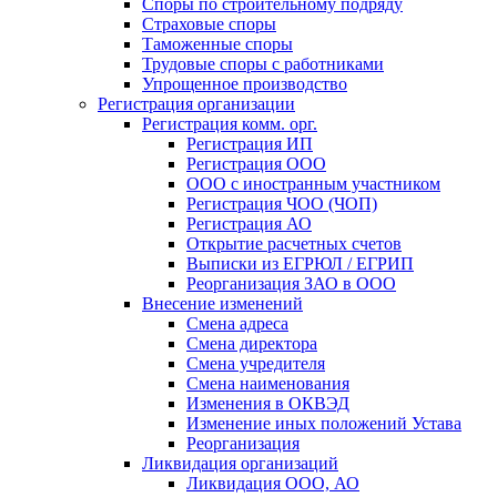
Споры по строительному подряду
Страховые споры
Таможенные споры
Трудовые споры с работниками
Упрощенное производство
Регистрация организации
Регистрация комм. орг.
Регистрация ИП
Регистрация ООО
ООО с иностранным участником
Регистрация ЧОО (ЧОП)
Регистрация АО
Открытие расчетных счетов
Выписки из ЕГРЮЛ / ЕГРИП
Реорганизация ЗАО в ООО
Внесение изменений
Смена адреса
Смена директора
Cмена учредителя
Смена наименования
Изменения в ОКВЭД
Изменение иных положений Устава
Реорганизация
Ликвидация организаций
Ликвидация ООО, АО