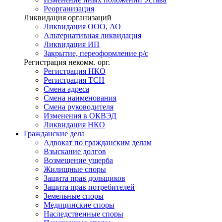
Реорганизация
Ликвидация организаций
Ликвидация ООО, АО
Альтернативная ликвидация
Ликвидация ИП
Закрытие, переоформление р/с
Регистрация некомм. орг.
Регистрация НКО
Регистрация ТСН
Смена адреса
Смена наименования
Смена руководителя
Изменения в ОКВЭД
Ликвидация НКО
Гражданские
дела
Адвокат по гражданским делам
Взыскание долгов
Возмещение ущерба
Жилищные споры
Защита прав дольщиков
Защита прав потребителей
Земельные споры
Медицинские споры
Наследственные споры