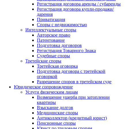
Регистрация договора аренды / субаренды
Регистрация договора купли-продажи/
дарения
Приватизация
Cпоры с недвижимостью
Интеллектуальные споры
Авторское право
Патентование
Подготовка договоров
Регистрация Товарного Знака
Судебные споры
Третейские споры
Третейская оговорка
Подготовка договора с третейской
оговоркой
Разрешение споров в третейском суде
Юридическое сопровождение
Услуги физическим лицам
Возмещение ущерба при затоплении
квартиры
Взыскание долгов
Медицинские споры
Антиколлектор (кредитный юрист)
Пенсионные споры
Юрист по трудовым спорам