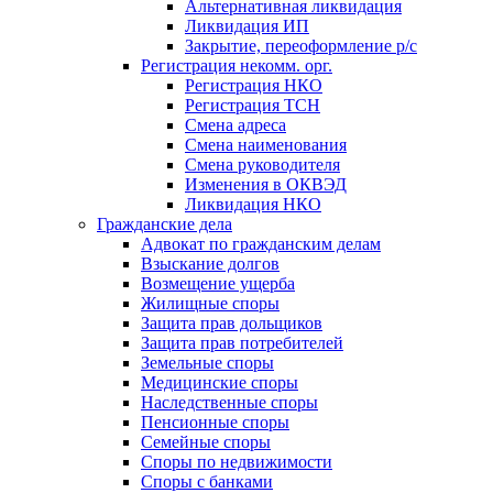
Альтернативная ликвидация
Ликвидация ИП
Закрытие, переоформление р/с
Регистрация некомм. орг.
Регистрация НКО
Регистрация ТСН
Смена адреса
Смена наименования
Смена руководителя
Изменения в ОКВЭД
Ликвидация НКО
Гражданские дела
Адвокат по гражданским делам
Взыскание долгов
Возмещение ущерба
Жилищные споры
Защита прав дольщиков
Защита прав потребителей
Земельные споры
Медицинские споры
Наследственные споры
Пенсионные споры
Семейные споры
Cпоры по недвижимости
Споры с банками