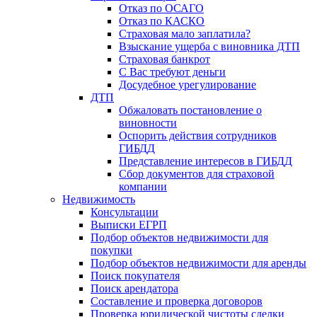
Отказ по ОСАГО
Отказ по КАСКО
Страховая мало заплатила?
Взыскание ущерба с виновника ДТП
Страховая банкрот
С Вас требуют деньги
Досудебное урегулирование
ДТП
Обжаловать постановление о
виновности
Оспорить действия сотрудников
ГИБДД
Представление интересов в ГИБДД
Сбор документов для страховой
компании
Недвижимость
Консультации
Выписки ЕГРП
Подбор объектов недвижимости для
покупки
Подбор объектов недвижимости для аренды
Поиск покупателя
Поиск арендатора
Составление и проверка договоров
Проверка юридической чистоты сделки