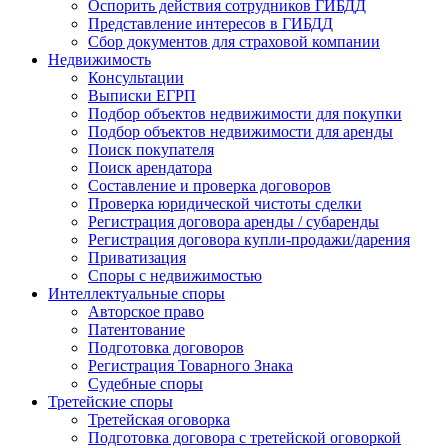
Оспорить действия сотрудников ГИБДД
Представление интересов в ГИБДД
Сбор документов для страховой компании
Недвижимость
Консультации
Выписки ЕГРП
Подбор объектов недвижимости для покупки
Подбор объектов недвижимости для аренды
Поиск покупателя
Поиск арендатора
Составление и проверка договоров
Проверка юридической чистоты сделки
Регистрация договора аренды / субаренды
Регистрация договора купли-продажи/дарения
Приватизация
Cпоры с недвижимостью
Интеллектуальные
споры
Авторское право
Патентование
Подготовка договоров
Регистрация Товарного Знака
Судебные споры
Третейские
споры
Третейская оговорка
Подготовка договора с третейской оговоркой