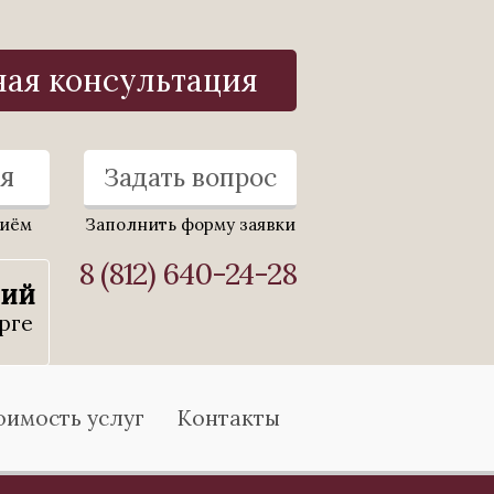
ная консультация
я
Задать вопрос
риём
Заполнить форму заявки
8 (812) 640-24-28
ний
рге
оимость услуг
Контакты