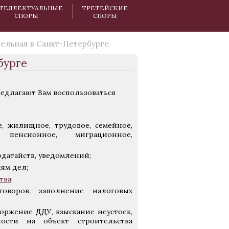
ТЕЛЛЕКТУАЛЬНЫЕ
ТРЕТЕЙСКИЕ
СПОРЫ
СПОРЫ
дельная в Санкт-Петербурге
бурге
редлагают Вам воспользоваться
е, жилищное, трудовое, семейное,
, пенсионное, миграционное,
одатайств, уведомлений;
ям дел;
тва
;
оворов, заполнение налоговых
оржение ДДУ, взыскание неустоек,
ости на объект строительства