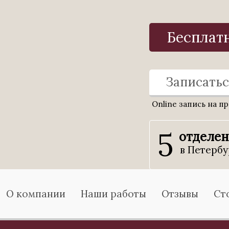
Бесплат
Записатьс
Online запись на п
5
отделе
в Петербу
О компании
Наши работы
Отзывы
Ст