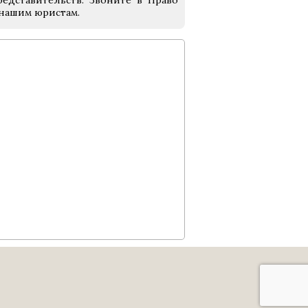
едставительств. Звоните в Право
 нашим юристам.