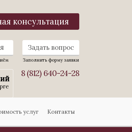
ная консультация
я
Задать вопрос
риём
Заполнить форму заявки
8 (812) 640-24-28
ний
рге
оимость услуг
Контакты