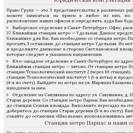
Право Групп — это 3 представительства в различных ра
можете записаться на прием в любое из них, но 
расположение наших офисов и определить, куда Вам буде
Выборгское отделение в Санкт-Петербурге. Офис, распо
37. Ближайшая станция метро — Удельная. Данное предс
ближайшее для Вас. Вам необходимо со станции метро Па
проехать 3 остановки, до станции метро Удельная. Из ме
и продолжите движение в сторону Светлановской площад
которые следуют в указанном направлении.
Юго-западное отделение в Санкт-Петербурге по адресу:
Ближайшая станция метро — Автово. От станции метро П
станции Технологический институт 2 (через 10 станций).
станцию Технологический институт 1 (1-я ветка) и прод
(4-я по счету). Выйдите из метро на ул. Маршала Казакова
находимся за ним.
Отделение на Савушкина по адресу: ул. Савушкина, д. 
Старая деревня. Со станции метро Парнас Вам необходим
до станции Сенная площадь. Выполните пересадку на ста
доберитесь до станции Старая деревня (5-я по счету). Вы
езжайте до остановки «Школьная», воспользовавшись автоб
Станция метро Парнас и наши о