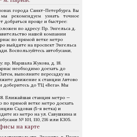
йонах города Санкт-Петербурга. Вы
мы рекомендуем узнать точное
т добраться проще и быстрее:
ложен по адресу: Пр. Энгельса д.
тавительство нашей компании
рнас по прямой ветке метро
тро выйдите на проспект Энгельса
и. Воспользуйтесь автобусами,
 пр. Маршала Жукова, д. 18.
арнас необходимо доехать до
 Затем, выполните пересадку на
олжите движение к станции Автово
 и доберитесь до ТЦ «Вега». Мы
138. Ближайшая станция метро —
о по прямой ветке метро доехать
нцию Садовая (5-я ветка) и
йдите из метро на ул. Савушкина и
усами № 101, 110, 216 или К305.
фисы на карте