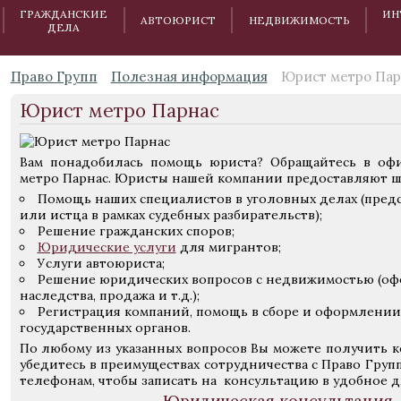
ГРАЖДАНСКИЕ
ИН
АВТОЮРИСТ
НЕДВИЖИМОСТЬ
ДЕЛА
Право Групп
Полезная информация
Юрист метро Пар
Юрист метро Парнас
Вам понадобилась помощь юриста? Обращайтесь в офи
метро Парнас. Юристы нашей компании предоставляют ши
Помощь наших специалистов в уголовных делах (пред
или истца в рамках судебных разбирательств);
Решение гражданских споров;
Юридические услуги
для мигрантов;
Услуги автоюриста;
Решение юридических вопросов с недвижимостью (офо
наследства, продажа и т.д.);
Регистрация компаний, помощь в сборе и оформлени
государственных органов.
По любому из указанных вопросов Вы можете получить к
убедитесь в преимуществах сотрудничества с Право Груп
телефонам, чтобы записать на консультацию в удобное дл
Юридическая консультация –