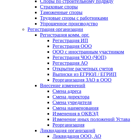
Споры по строительному подряду
Страховые споры
Таможенные споры
Трудовые споры с работниками
Упрощенное производство
Регистрация организации
Регистрация комм. орг.
Регистрация ИП
Регистрация ООО
ООО с иностранным участником
Регистрация ЧОО (ЧОП)
Регистрация АО
Открытие расчетных счетов
Выписки из ЕГРЮЛ / ЕГРИП
Реорганизация ЗАО в ООО
Внесение изменений
Смена адреса
Смена директора
Cмена учредителя
Смена наименования
Изменения в ОКВЭД
Изменение иных положений Устава
Реорганизация
Ликвидация организаций
Ликвидация ООО, АО