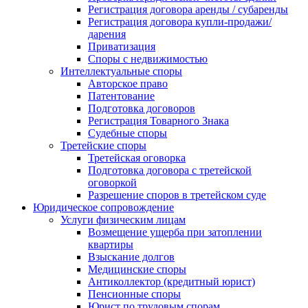
Регистрация договора аренды / субаренды
Регистрация договора купли-продажи/
дарения
Приватизация
Cпоры с недвижимостью
Интеллектуальные споры
Авторское право
Патентование
Подготовка договоров
Регистрация Товарного Знака
Судебные споры
Третейские споры
Третейская оговорка
Подготовка договора с третейской
оговоркой
Разрешение споров в третейском суде
Юридическое сопровождение
Услуги физическим лицам
Возмещение ущерба при затоплении
квартиры
Взыскание долгов
Медицинские споры
Антиколлектор (кредитный юрист)
Пенсионные споры
Юрист по трудовым спорам