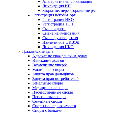
Альтернативная ликвидация
Ликвидация ИП
Закрытие, переоформление р/с
Регистрация некомм. орг.
Регистрация НКО
Регистрация ТСН
Смена адреса
Смена наименования
Смена руководителя
Изменения в ОКВЭД
Ликвидация НКО
Гражданские дела
Адвокат по гражданским делам
Взыскание долгов
Возмещение ущерба
Жилищные споры
Защита прав дольщиков
Защита прав потребителей
Земельные споры
Медицинские споры
Наследственные споры
Пенсионные споры
Семейные споры
Cпоры по недвижимости
Споры с банками