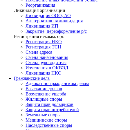
Реорганизация
Ликвидация организаций
Ликвидация ООО, АО
Альтернативная ликвидация
Ликвидация ИП
Закрытие, переоформление р/с
Регистрация некомм. орг.
Регистрация НКО
Регистрация ТСН
Смена адреса
Смена наименования
Смена руководителя
Изменения в ОКВЭД
Ликвидация НКО
Гражданские
дела
Адвокат по гражданским делам
Взыскание долгов
Возмещение ущерба
Жилищные споры
Защита прав дольщиков
Защита прав потребителей
Земельные споры
Медицинские споры
Наследственные споры