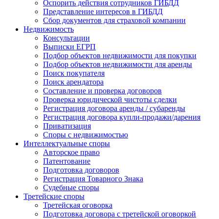
Оспорить действия сотрудников ГИБДД
Представление интересов в ГИБДД
Сбор документов для страховой компании
Недвижимость
Консультации
Выписки ЕГРП
Подбор объектов недвижимости для покупки
Подбор объектов недвижимости для аренды
Поиск покупателя
Поиск арендатора
Составление и проверка договоров
Проверка юридической чистоты сделки
Регистрация договора аренды / субаренды
Регистрация договора купли-продажи/дарения
Приватизация
Cпоры с недвижимостью
Интеллектуальные
споры
Авторское право
Патентование
Подготовка договоров
Регистрация Товарного Знака
Судебные споры
Третейские
споры
Третейская оговорка
Подготовка договора с третейской оговоркой