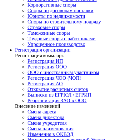
Корпоративные споры
Споры по договорам поставки
Юристы по недвижимости
Споры по строительному подряду
Страховые споры
Таможенные споры
Трудовые споры с работниками
Упрощенное производство
Регистрация
организации
Регистрация комм. орг.
Регистрация ИП
Регистрация ООО
ООО с иностранным участником
Регистрация ЧОО (ЧОП)
Регистрация АО
Открытие расчетных счетов
Выписки из ЕГРЮЛ / ЕГРИП
Реорганизация ЗАО в ООО
Внесение изменений
Смена адреса
Смена директора
Cмена учредителя
Смена наименования
Изменения в ОКВЭД
Изменение иных положений Устава