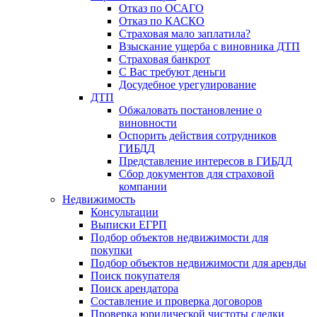
Отказ по ОСАГО
Отказ по КАСКО
Страховая мало заплатила?
Взыскание ущерба с виновника ДТП
Страховая банкрот
С Вас требуют деньги
Досудебное урегулирование
ДТП
Обжаловать постановление о
виновности
Оспорить действия сотрудников
ГИБДД
Представление интересов в ГИБДД
Сбор документов для страховой
компании
Недвижимость
Консультации
Выписки ЕГРП
Подбор объектов недвижимости для
покупки
Подбор объектов недвижимости для аренды
Поиск покупателя
Поиск арендатора
Составление и проверка договоров
Проверка юридической чистоты сделки