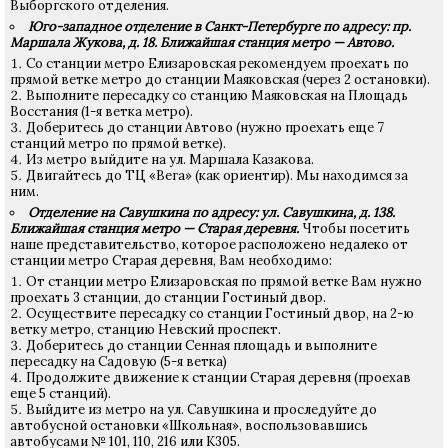
Выборгского отделения.
Юго-западное отделение в Санкт-Петербурге по адресу: пр.
Маршала Жукова, д. 18. Ближайшая станция метро — Автово.
Со станции метро Елизаровская рекомендуем проехать по
прямой ветке метро до станции Маяковская (через 2 остановки).
Выполните пересадку со станцию Маяковская на Площадь
Восстания (1-я ветка метро).
Доберитесь до станции Автово (нужно проехать еще 7
станций метро по прямой ветке).
Из метро выйдите на ул. Маршала Казакова.
Двигайтесь до ТЦ «Вега» (как ориентир). Мы находимся за
ним.
Отделение на Савушкина по адресу: ул. Савушкина, д. 138.
Ближайшая станция метро — Старая деревня.
Чтобы посетить
наше представительство, которое расположено недалеко от
станции метро Старая деревня, Вам необходимо:
От станции метро Елизаровская по прямой ветке Вам нужно
проехать 3 станции, до станции Гостиный двор.
Осуществите пересадку со станции Гостиный двор, на 2-ю
ветку метро, станцию Невский проспект.
Доберитесь до станции Сенная площадь и выполните
пересадку на Садовую (5-я ветка)
Продолжите движение к станции Старая деревня (проехав
еще 5 станций).
Выйдите из метро на ул. Савушкина и проследуйте до
автобусной остановки «Школьная», воспользовавшись
автобусами № 101, 110, 216 или К305.