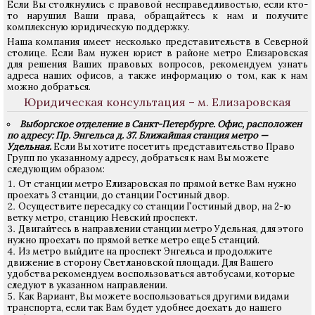
Если Вы столкнулись с правовой несправедливостью, если кто-
то нарушил Ваши права, обращайтесь к нам и получите
комплексную юридическую поддержку.
Наша компания имеет несколько представительств в Северной
столице. Если Вам нужен юрист в районе метро Елизаровская
для решения Ваших правовых вопросов, рекомендуем узнать
адреса наших офисов, а также информацию о том, как к нам
можно добраться.
Юридическая консультация – м. Елизаровская
Выборгское отделение в Санкт-Петербурге. Офис, расположен
по адресу: Пр. Энгельса д. 37. Ближайшая станция метро —
Удельная.
Если Вы хотите посетить представительство Право
Групп по указанному адресу, добраться к нам Вы можете
следующим образом:
От станции метро Елизаровская по прямой ветке Вам нужно
проехать 3 станции, до станции Гостиный двор.
Осуществите пересадку со станции Гостиный двор, на 2-ю
ветку метро, станцию Невский проспект.
Двигайтесь в направлении станции метро Удельная, для этого
нужно проехать по прямой ветке метро еще 5 станций.
Из метро выйдите на проспект Энгельса и продолжите
движение в сторону Светлановской площади. Для Вашего
удобства рекомендуем воспользоваться автобусами, которые
следуют в указанном направлении.
Как Вариант, Вы можете воспользоваться другими видами
транспорта, если так Вам будет удобнее доехать до нашего