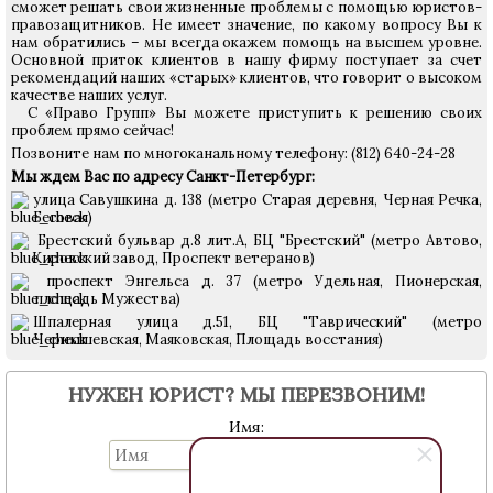
сможет решать свои жизненные проблемы с помощью юристов-
правозащитников. Не имеет значение, по какому вопросу Вы к
нам обратились – мы всегда окажем помощь на высшем уровне.
Основной приток клиентов в нашу фирму поступает за счет
рекомендаций наших «старых» клиентов, что говорит о высоком
качестве наших услуг.
С «Право Групп» Вы можете приступить к решению своих
проблем прямо сейчас!
Позвоните нам по многоканальному телефону: (812) 640-24-28
Мы ждем Вас по адресу Санкт-Петербург:
улица Савушкина д. 138 (метро Старая деревня, Черная Речка,
Беговая)
Брестский бульвар д.8 лит.А, БЦ "Брестский"
(метро Автово,
Кировский завод, Проспект ветеранов)
проспект Энгельса д. 37 (метро Удельная, Пионерская,
площадь Мужества)
Шпалерная улица д.51, БЦ "Таврический" (метро
Чернышевская, Маяковская, Площадь восстания)
НУЖЕН ЮРИСТ? МЫ ПЕРЕЗВОНИМ!
Имя:
Телефон: