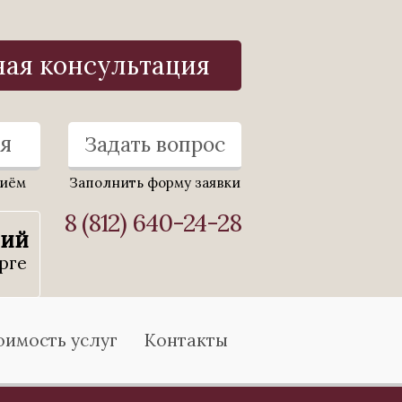
ная консультация
я
Задать вопрос
риём
Заполнить форму заявки
8 (812) 640-24-28
ний
рге
оимость услуг
Контакты