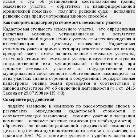
иском в суд об установлении местоположения границ
земельного участка; - обратитесь за квалифицированной
юридической помощью; - получите решение суда; - исполните
решение суда предусмотренным законом способом.
Как оспорить кадастровую стоимость земельного участка
Кадастровая стоимость земельного участка - это определенная
расчетная величина, устанавливаемая в результате
государственной оценки земли с учетом ее местонахождения и
классификации по целевому назначению. Кадастровая
стоимость участка применяется при расчете земельного налога,
арендной платы, платы за пользование земельным участком,
выкупной стоимости земельного участка в случае его выкупа из
государственной или муниципальной собственности, при
продаже земельных участков из государственной или
муниципальной собственности собственникам находящихся на
этих участках зданий, строений и сооружений. Государственная
кадастровая оценка земли проводится в соответствии с
законодательством РФ об оценочной деятельности (ч. 1 ст. 24.15
Закона от 29.07.1998 № 135-ФЗ).
Совершите ряд действий
- подайте заявление в комиссию по рассмотрению споров о
результатах определения кадастровой стоимости с
соответствующим заявлением; - примите участие в заседании
комиссии; - оспорьте решение комиссии (по необходимости) -
обратитесь за квалифицированной юридической помощью с
целью подготовки административного искового заявления, по
правилам КАС РФ и примите участие в судебном заседании