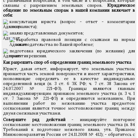
с различными вопросами, в том числе и с вопросами, которые
связаны с разрешением земельных споров.
Юридическое
общение по земельным спорам в нашей компании включает в
себя:
консультация юриста (вопрос - ответ - комментарии
специалиста);
анализ представленных документов;
выработка правовой позиции с ссылками на нормы
законодательства по Вашей проблеме;
подготовка юридического заключения (по желанию) для
принятия решения.
Как разрешить спор об определении границ земельного участка
Юрист, давая ответ, информирует, что земельным участком
признается часть земной поверхности и имеет характеристики,
позволяющие определить ее в качестве индивидуально
определенной вещи (п. 3 ст. 6 ЗК РФ; ч. 7 ст. 38 Закона от
24.07.2007 № 221-ФЗ). Границы являются главным
индивидуализирующим признаком земельного участка (п. 3 ч. 1
ст. 7 Закона № 221-ФЗ) и определяются межеванием. При
выполнении работ по межеванию участка предметом
согласования является точное местоположение границ между
двумя смежными участками.
Совершите ряд действий
- инициируйте повторное
согласование местоположения границ земельного участка (п. 84
Требований к подготовке межевого плана, утв. Приказом
Минэкономразвития России от 24.11.2008 № 412); - обратитесь с