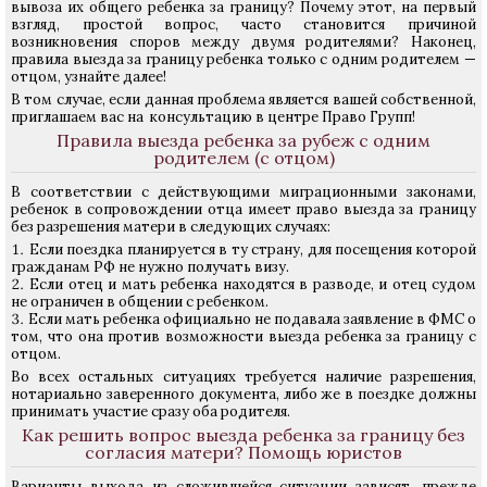
вывоза их общего ребенка за границу? Почему этот, на первый
взгляд, простой вопрос, часто становится причиной
возникновения споров между двумя родителями? Наконец,
правила выезда за границу ребенка только с одним родителем —
отцом, узнайте далее!
В том случае, если данная проблема является вашей собственной,
приглашаем вас на консультацию в центре Право Групп!
Правила выезда ребенка за рубеж с одним
родителем (с отцом)
В соответствии с действующими миграционными законами,
ребенок в сопровождении отца имеет право выезда за границу
без разрешения матери в следующих случаях:
Если поездка планируется в ту страну, для посещения которой
гражданам РФ не нужно получать визу.
Если отец и мать ребенка находятся в разводе, и отец судом
не ограничен в общении с ребенком.
Если мать ребенка официально не подавала заявление в ФМС о
том, что она против возможности выезда ребенка за границу с
отцом.
Во всех остальных ситуациях требуется наличие разрешения,
нотариально заверенного документа, либо же в поездке должны
принимать участие сразу оба родителя.
Как решить вопрос выезда ребенка за границу без
согласия матери? Помощь юристов
Варианты выхода из сложившейся ситуации зависят, прежде